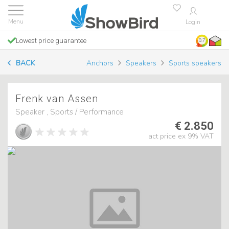
Login
Lowest price guarantee
9.7
BACK
Anchors
Speakers
Sports speakers
Frenk van Assen
Speaker , Sports / Performance
€ 2.850
act price ex 9% VAT