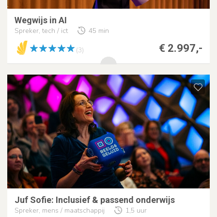
Wegwijs in AI
Spreker, tech / ict
45 min
€ 2.997,-
(3)
Juf Sofie: Inclusief & passend onderwijs
Spreker, mens / maatschappij
1,5 uur