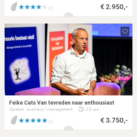
€ 2.950,-
(3)
Feike Cats Van tevreden naar enthousiast
Spreker, business / management
2,5 uur
€ 3.750,-
(2)