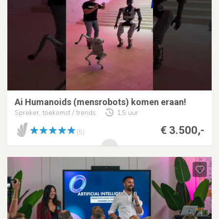
Ai Humanoids (mensrobots) komen eraan!
Spreker, toekomst / trends
1,5 uur
€ 3.500,-
(5)