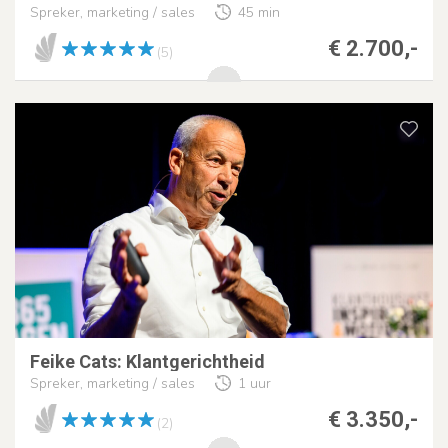
Spreker, marketing / sales
45 min
€ 2.700,-
(5)
Feike Cats: Klantgerichtheid
Spreker, marketing / sales
1 uur
€ 3.350,-
(2)