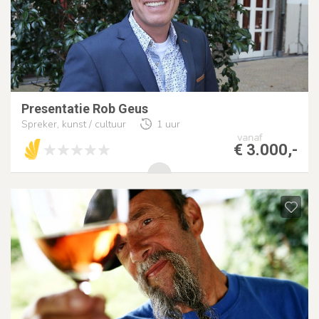
Presentatie Rob Geus
Spreker, kunst / cultuur
1 uur
vanaf
€ 3.000,-