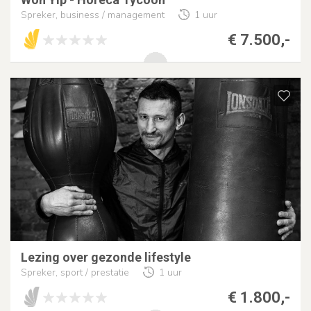
Spreker, business / management
1 uur
€ 7.500,-
Lezing over gezonde lifestyle
Spreker, sport / prestatie
1 uur
€ 1.800,-