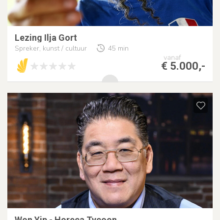
Lezing Ilja Gort
Spreker, kunst / cultuur
45 min
vanaf
€ 5.000,-
Won Yip - Horeca Tycoon