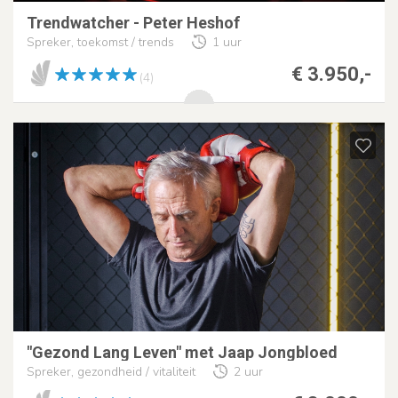
Trendwatcher - Peter Heshof
Spreker, toekomst / trends
1 uur
€ 3.950,-
(4)
"Gezond Lang Leven" met Jaap Jongbloed
Spreker, gezondheid / vitaliteit
2 uur