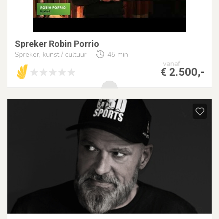
Spreker Robin Porrio
Spreker, kunst / cultuur
45 min
vanaf
€ 2.500,-