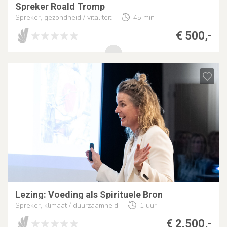
Spreker Roald Tromp
Spreker, gezondheid / vitaliteit
45 min
€ 500,-
Lezing: Voeding als Spirituele Bron
Spreker, klimaat / duurzaamheid
1 uur
€ 2.500,-