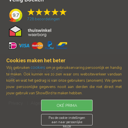
9.7
728
beoordelingen
Cookies maken het beter
cookies
Wij gebruiken
om je gebruikservaring persoonlijk en handig
Volg ons op Facebook
te maken. Ook kunnen we zo zien waar ons
websiteverkeer vandaan
Volg ons op Instagram
komt en wat het gedrag is van onze gebruikers (anoniem).
We geven
jouw persoonlijke gegevens nooit aan derden die niet direct met
jouw gebruik van ShowBird te maken hebben.
© 2017-2026 Showbird B.V.
Privacy
Algemene voorwaarden
|
OKÉ PRIMA
Pas de cookie-instellingen
aan naar persoonlijke
keuze