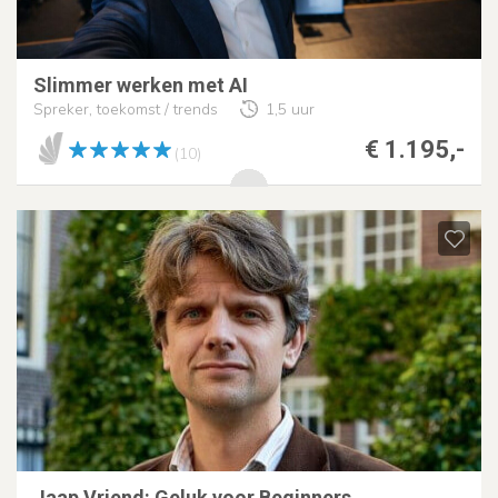
Slimmer werken met AI
Spreker, toekomst / trends
1,5 uur
€ 1.195,-
(10)
Jaap Vriend: Geluk voor Beginners