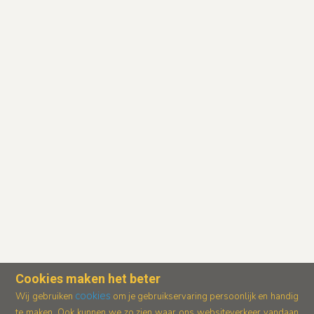
Cookies maken het beter
cookies
Wij gebruiken
om je gebruikservaring persoonlijk en handig
te maken. Ook kunnen we zo zien waar ons
websiteverkeer vandaan