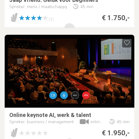
Spreker, mens / maatschappij
45 min
€ 1.750,-
(1)
Online keynote AI, werk & talent
Spreker, business / management
online optreden
45 min
€ 1.950,-