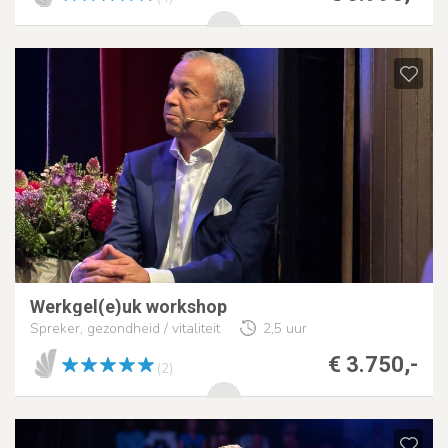
Werkgel(e)uk workshop
Spreker, gezondheid / vitaliteit
2,5 uur
€ 3.750,-
(2)