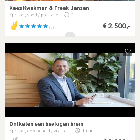
Kees Kwakman & Freek Jansen
Spreker, sport / prestatie
1 uur
€ 2.500,-
(3)
Ontketen een bevlogen brein
Spreker, gezondheid / vitaliteit
1 uur