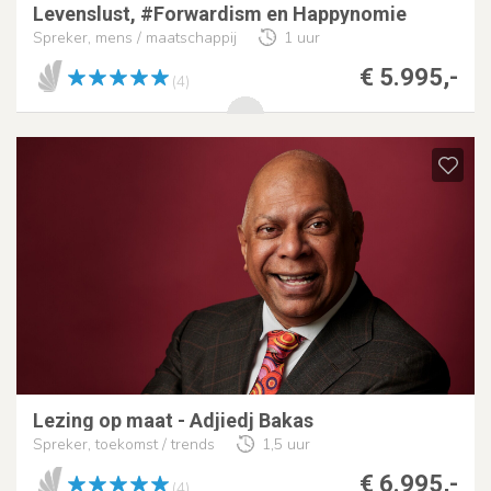
Levenslust, #Forwardism en Happynomie
Spreker, mens / maatschappij
1 uur
€ 5.995,-
(4)
Lezing op maat - Adjiedj Bakas
Spreker, toekomst / trends
1,5 uur
€ 6.995,-
(4)