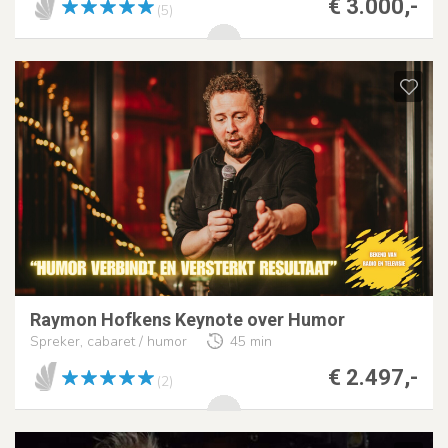
€ 3.000,-
(5)
Raymon Hofkens Keynote over Humor
Spreker, cabaret / humor
45 min
€ 2.497,-
(2)