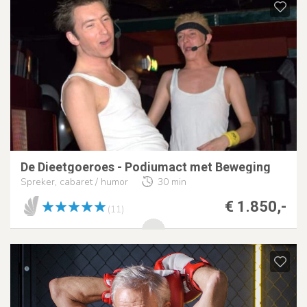
De Dieetgoeroes - Podiumact met Beweging
Spreker, cabaret / humor
30 min
€ 1.850,-
(11)