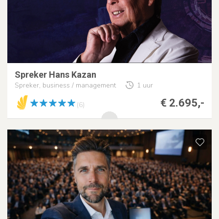
Spreker Hans Kazan
Spreker, business / management
1 uur
€ 2.695,-
(6)