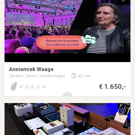
Anniemiek Waage
Spreker, mens / maatschappij
45 min
€ 1.650,-