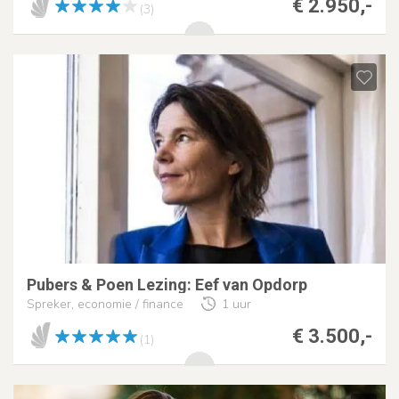
€ 2.950,-
(3)
Pubers & Poen Lezing: Eef van Opdorp
Spreker, economie / finance
1 uur
€ 3.500,-
(1)