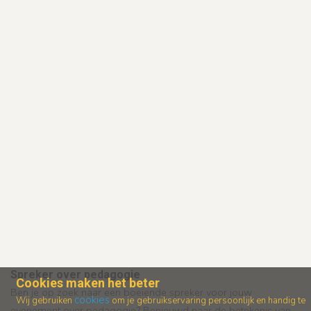
Spreker over pedagogie
Cookies maken het beter
Ben je op zoek naar een boeiende spreker voor jouw
cookies
Wij gebruiken
om je gebruikservaring persoonlijk en handig te
evenement over pedagogie? Benieuwd naar de betekenis van