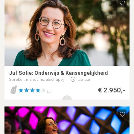
Juf Sofie: Onderwijs & Kansengelijkheid
Spreker, mens / maatschappij
1,5 uur
€ 2.950,-
(3)