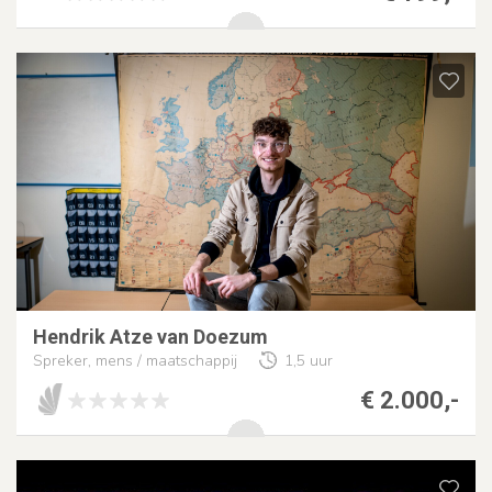
Hendrik Atze van Doezum
Spreker, mens / maatschappij
1,5 uur
€ 2.000,-