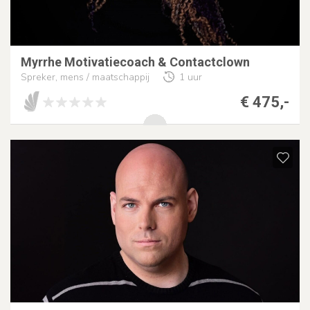
Myrrhe Motivatiecoach & Contactclown
Spreker, mens / maatschappij
1 uur
€ 475,-