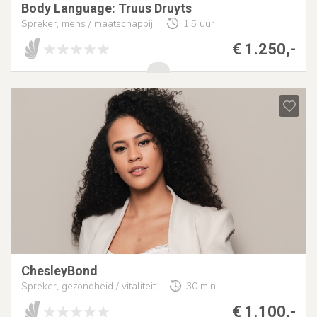
Body Language: Truus Druyts
Spreker, mens / maatschappij
1,5 uur
€ 1.250,-
ChesleyBond
Spreker, gezondheid / vitaliteit
30 min
€ 1.100,-