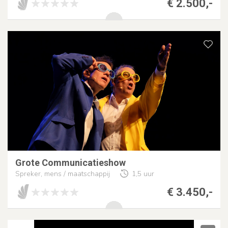
€ 2.500,-
Grote Communicatieshow
Spreker, mens / maatschappij
1,5 uur
€ 3.450,-