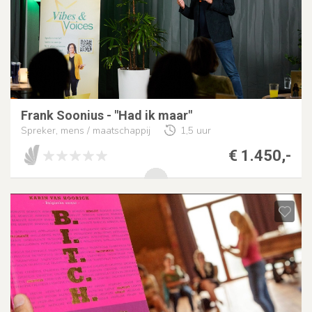
Frank Soonius - "Had ik maar"
Spreker, mens / maatschappij
1,5 uur
€ 1.450,-