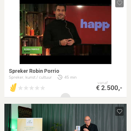
Spreker Robin Porrio
Spreker, kunst / cultuur
45 min
vanaf
€ 2.500,-