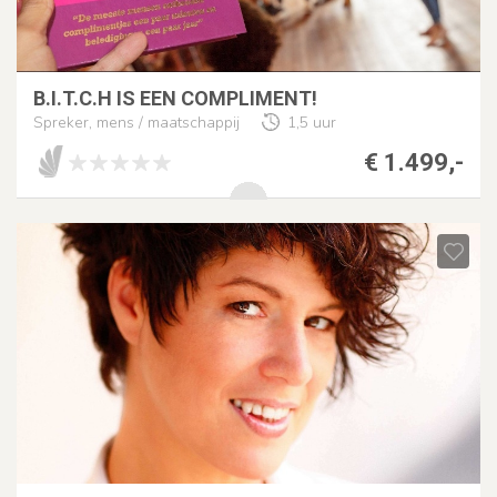
B.I.T.C.H IS EEN COMPLIMENT!
Spreker, mens / maatschappij
1,5 uur
€ 1.499,-