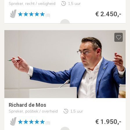
Spreker, recht / veiligheid
1,5 uur
€ 2.450,-
(8)
Richard de Mos
Spreker, politiek / overheid
1,5 uur
€ 1.950,-
(8)