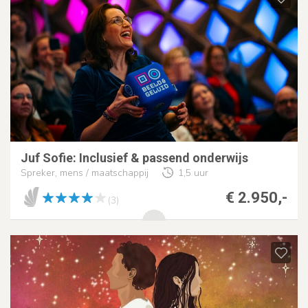
Juf Sofie: Inclusief & passend onderwijs
Spreker, mens / maatschappij
1,5 uur
€ 2.950,-
(3)