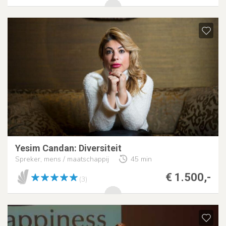
Yesim Candan: Diversiteit
Spreker, mens / maatschappij
45 min
€ 1.500,-
(3)