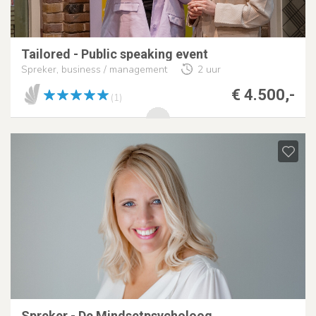
Tailored - Public speaking event
Spreker, business / management
2 uur
€ 4.500,-
(1)
Spreker - De Mindsetpsycholoog