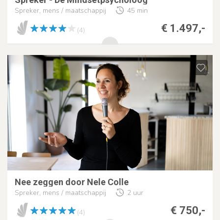
Spreker, mens / maatschappij
45 min
€ 1.497,-
(4)
Nee zeggen door Nele Colle
Spreker, mens / maatschappij
2 uur
€ 750,-
(4)