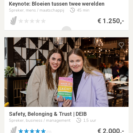
Keynote: Bloeien tussen twee werelden
Spreker, mens / maatschappij
45 min
€ 1.250,-
Safety, Belonging & Trust | DEIB
Spreker, business / management
1,5 uur
€ 2.000,-
(1)