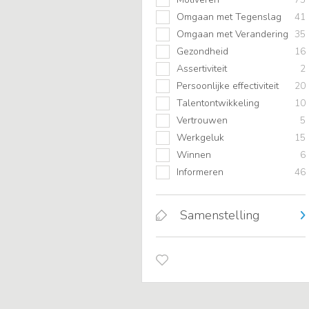
Omgaan met Tegenslag
41
Omgaan met Verandering
35
Gezondheid
16
Assertiviteit
2
Persoonlijke effectiviteit
20
Talentontwikkeling
10
Vertrouwen
5
Werkgeluk
15
Winnen
6
Informeren
46
Samenstelling