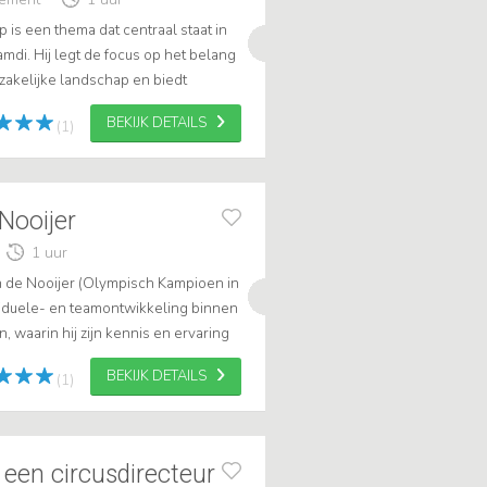
is een thema dat centraal staat in
mdi. Hij legt de focus op het belang
 zakelijke landschap en biedt
n en individuen kunnen groeie...
BEKIJK DETAILS
(1)
Nooijer
1 uur
n de Nooijer (Olympisch Kampioen in
viduele- en teamontwikkeling binnen
, waarin hij zijn kennis en ervaring
appelijk onderbouwt. T...
BEKIJK DETAILS
(1)
 een circusdirecteur