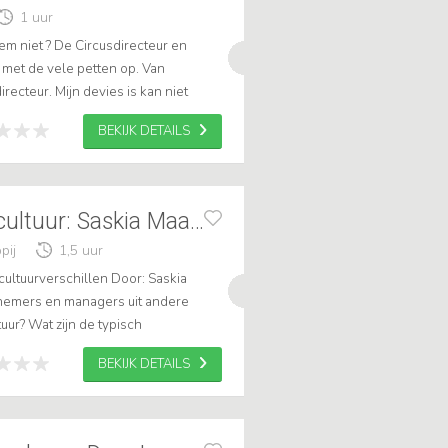
1 uur
em niet ? De Circusdirecteur en
met de vele petten op. Van
irecteur. Mijn devies is kan niet
en en boeiende anekdotes. .
BEKIJK DETAILS
De Nederlandse cultuur: Saskia Maarse
pij
1,5 uur
ultuurverschillen Door: Saskia
emers en managers uit andere
ur? Wat zijn de typisch
n en wat kunnen we leren van
BEKIJK DETAILS