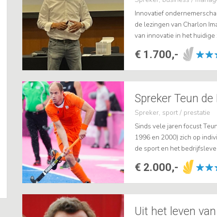
Innovatief ondernemerschap 
de lezingen van Charlon Ima
van innovatie in het huidige
inzichten over hoe bedrijve
€ 1.700,-
Spreker Teun de 
Spreker, sport / prestatie
Sinds vele jaren focust Teu
1996 en 2000) zich op indi
de sport en het bedrijfsleven
deelt en daarnaast wetensch
€ 2.000,-
Uit het leven van