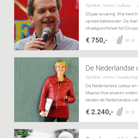
Spreker, kunst / cultuur
50 jaar ervaring. Wie kent h
spreekstalmeester. De man 
straatgoochelaar tot Circusd
bestaat niet. Unieke verhal
€ 750,-
Spreker, mens / maatschap
De Nederlandse cultuur en c
Maarse Hoe ervaren ondern
landen de Nederlandse cultu
Nederlandse eigenschappe
€ 2.240,-
zowel onze eigen cultuu...