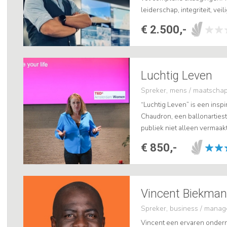
leiderschap, integriteit, ve
Sander Schaepman diepgaand
€ 2.500,-
d...
Luchtig Leven
Spreker, mens / maatschap
“Luchtig Leven” is een insp
Chaudron, een ballonartiest 
publiek niet alleen vermaak
Amsterdam Women finalist 
€ 850,-
Sandra haar...
Spreker, business / mana
Vincent een ervaren onder