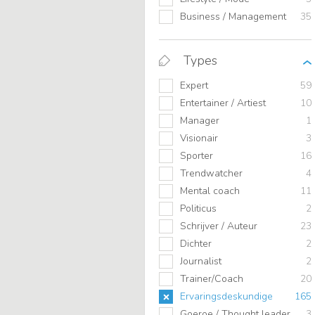
Business / Management
35
Types
Expert
59
Entertainer / Artiest
10
Manager
1
Visionair
3
Sporter
16
Trendwatcher
4
Mental coach
11
Politicus
2
Schrijver / Auteur
23
Dichter
2
Journalist
2
Trainer/Coach
20
Ervaringsdeskundige
165
Goeroe / Thought leader
3