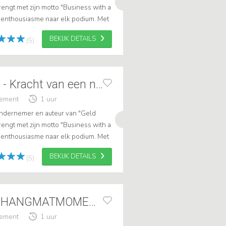
ngt met zijn motto "Business with a
n enthousiasme naar elk podium. Met
alig schoonzoon van Joop van den
BEKIJK DETAILS
(5)
Vincent Biekman - Kracht van een netwerk
gement
1 uur
ondernemer en auteur van "Geld
ngt met zijn motto "Business with a
n enthousiasme naar elk podium. Met
lig schoonzoon van Joop van den ...
BEKIJK DETAILS
(5)
Ramin Berwers - HANGMATMOMENTEN
gement
1 uur