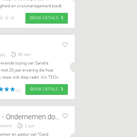
iligheid en crisismanagement biedt
e inzichten die aansluiten bij de
BEKIJK DETAILS
pij
45 min
irerende lezing van Sandra
met 25 jaar ervaring die haar
t, maar ook diep raakt. Als TEDx
en vrouwelijke ondernemer deelt
BEKIJK DETAILS
(6)
Vincent Biekman - Ondernemen doe je zo!
gement
1 uur
nemer en auteur van "Geld