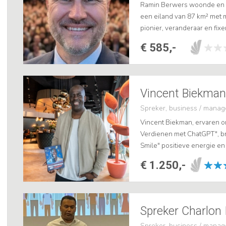
Ramin Berwers woonde en we
een eiland van 87 km² met m
pionier, veranderaar en fixer 
een boekje, maar dagelijks.
€ 585,-
Vincent Biekman
Spreker, business / mana
Vincent Biekman, ervaren 
Verdienen met ChatGPT", bre
Smile" positieve energie e
20 jaar ervaring als voorma
€ 1.250,-
Spreker Charlon
Spreker, business / mana