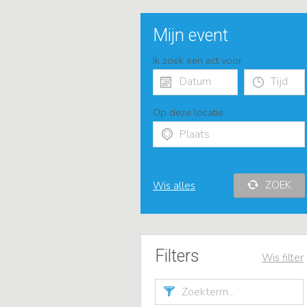
Mijn event
Ik zoek een act voor
Op deze locatie:
ZOEK
Wis alles
Filters
Wis filter