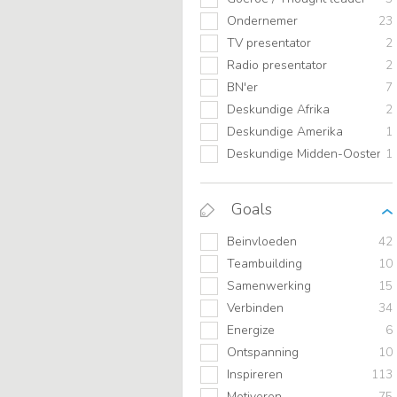
Ondernemer
23
TV presentator
2
Radio presentator
2
BN'er
7
Deskundige Afrika
2
Deskundige Amerika
1
Deskundige Midden-Oosten
1
Goals
Beinvloeden
42
Teambuilding
10
Samenwerking
15
Verbinden
34
Energize
6
Ontspanning
10
Inspireren
113
Motiveren
75