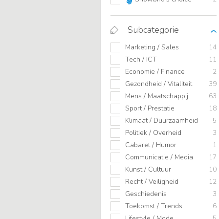
Subcategorie
Marketing / Sales
14
Tech / ICT
11
Economie / Finance
2
Gezondheid / Vitaliteit
39
Mens / Maatschappij
63
Sport / Prestatie
18
Klimaat / Duurzaamheid
5
Politiek / Overheid
3
Cabaret / Humor
1
Communicatie / Media
17
Kunst / Cultuur
10
Recht / Veiligheid
12
Geschiedenis
3
Toekomst / Trends
6
Lifestyle / Mode
5