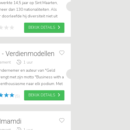
rkte 14,5 jaar op Sint Maarten,
eer dan 130 nationaliteiten. Als
doorleefde hij diversiteit niet uit
 Zijn boodschap is even eenvo...
BEKIJK DETAILS
 - Verdienmodellen
gement
1 uur
ondernemer en auteur van "Geld
ngt met zijn motto "Business with a
n enthousiasme naar elk podium. Met
lig schoonzoon van Joop van den ...
BEKIJK DETAILS
(5)
 Imamdi
gement
1 uur