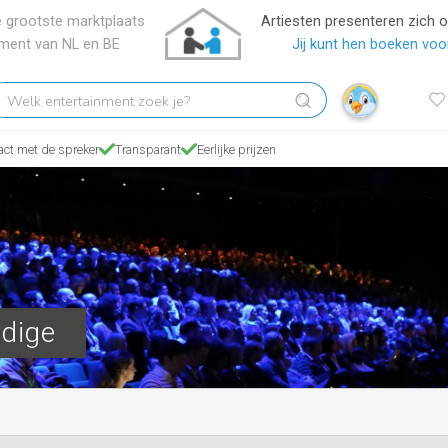
 grootste marktplaats
Artiesten presenteren zich 
nment van NL en BE
Jij kunt hen boeken voor
elk
tertainment
oek
act met de spreker
Transparant
Eerlijke prijzen
?
dige