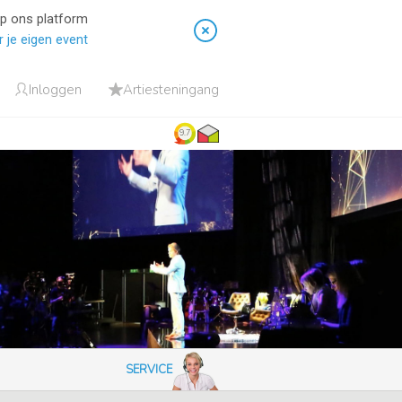
op ons platform
 je eigen event
Inloggen
Artiesteningang
9.7
SERVICE