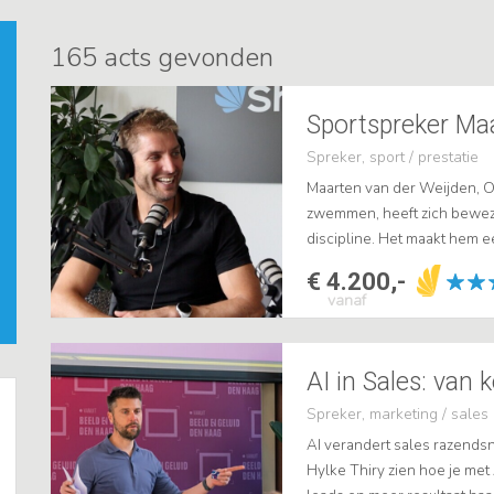
165
acts gevonden
Spreker, sport / prestatie
Maarten van der Weijden, 
zwemmen, heeft zich bewez
discipline. Het maakt hem e
doorzettingsvermogen. Met
€ 4.200,-
met zijn warme...
vanaf
Spreker, marketing / sales
AI verandert sales razendsn
Hylke Thiry zien hoe je me