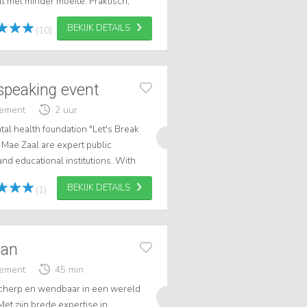
lt met minder moeite. Praktisch,
baar voor iedereen in sales e...
BEKIJK DETAILS
(10)
 speaking event
gement
2 uur
al health foundation "Let's Break
 Mae Zaal are expert public
nd educational institutions. With
 change how you see mental health
BEKIJK DETAILS
(1)
man
gement
45 min
e scherp en wendbaar in een wereld
et zijn brede expertise in