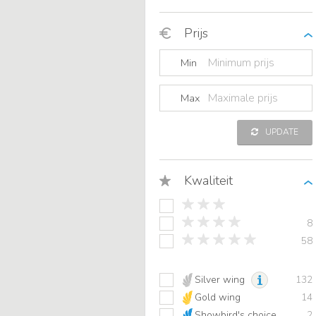
Prijs
Min
Max
UPDATE
Kwaliteit
8
58
Silver wing
132
Gold wing
14
Showbird's choice
2