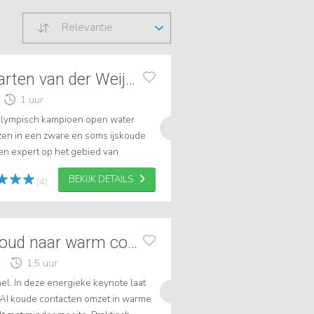
Relevantie
Sportspreker Maarten van der Weijden
1 uur
Olympisch kampioen open water
en in een zware en soms ijskoude
en expert op het gebied van
 deze ongekende kracht, gepaard
BEKIJK DETAILS
(4)
AI in Sales: van koud naar warm contact
1,5 uur
el. In deze energieke keynote laat
t AI koude contacten omzet in warme