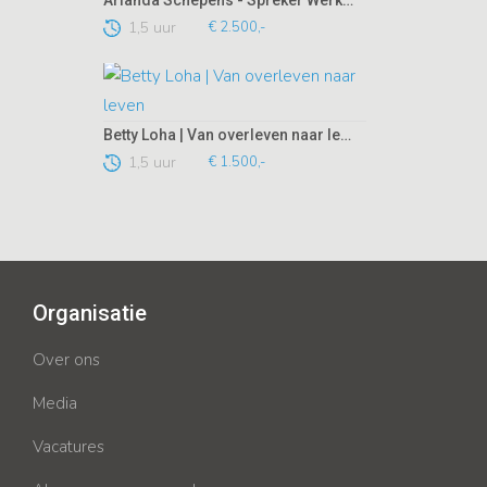
Arianda Schepens - Spreker Werkgeluk
1,5 uur
€ 2.500,-
Betty Loha | Van overleven naar leven
1,5 uur
€ 1.500,-
Organisatie
Over ons
Media
Vacatures