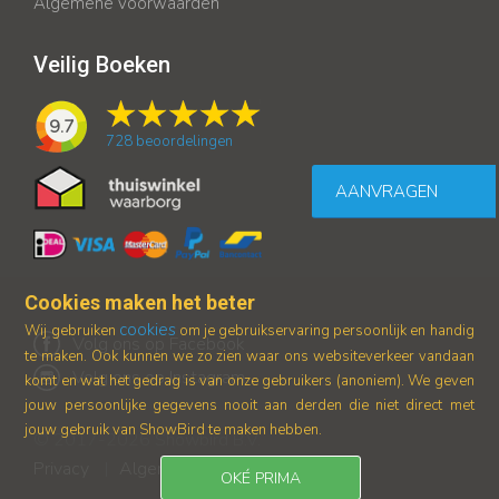
Algemene voorwaarden
Veilig Boeken
9.7
728
beoordelingen
AANVRAGEN
Cookies maken het beter
cookies
Wij gebruiken
om je gebruikservaring persoonlijk en handig
Volg ons op Facebook
te maken. Ook kunnen we zo zien waar ons
websiteverkeer vandaan
Volg ons op Instagram
komt en wat het gedrag is van onze gebruikers (anoniem).
We geven
jouw persoonlijke gegevens nooit aan derden die niet direct met
jouw gebruik van ShowBird te maken hebben.
© 2017-2026 Showbird B.V.
Privacy
Algemene voorwaarden
|
OKÉ PRIMA