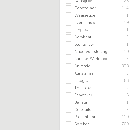
Dansgroep
28
Goochelaar
114
Waarzegger
1
Event show
19
Jongleur
1
Acrobaat
3
Stuntshow
1
Kindervoorstelling
10
Karakter/Verkleed
7
Animatie
358
Kunstenaar
3
Fotograaf
66
Thuiskok
2
Foodtruck
6
Barista
1
Cocktails
7
Presentator
119
Spreker
769