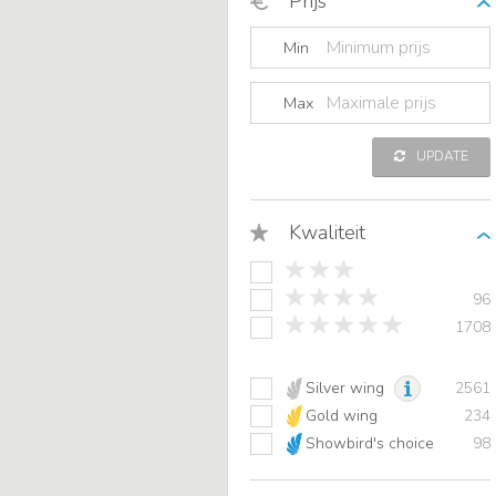
Prijs
Min
Max
UPDATE
Kwaliteit
96
1708
Silver wing
2561
Gold wing
234
Showbird's choice
98