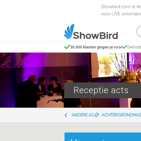
Showbird.com is de
voor LIVE entertai
W
en
z
30.000 klanten gingen je voor
Gemidde
je
Receptie acts
ANDERE ACTS
ACHTERGRONDMUZ