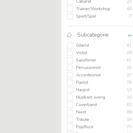
Cabaret
23
Trainer/Workshop
40
Sport/Spel
7
Subcategorie
Gitarist
41
Violist
29
Saxofonist
61
Percussionist
15
Accordeonist
27
Pianist
76
Harpist
13
Muzikant overig
16
Coverband
63
Feest
89
Tribute
16
Pop/Rock
70