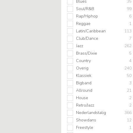
Blues
35
Soul/R&B
99
Rap/Hiphop
6
Reggae
1
Latin/Caribbean
113
Club/Dance
7
Jazz
262
Brass/Dixie
5
Country
4
Overig
240
Klassiek
50
Bigband
3
Allround
21
House
2
Retro/Jazz
2
Nederlandstalig
366
Showdans
12
Freestyle
1