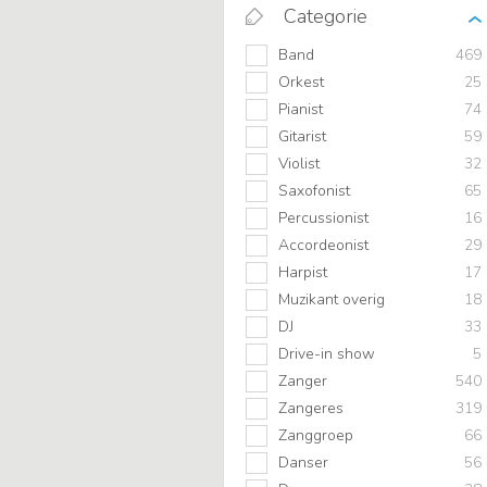
Categorie
Band
469
Orkest
25
Pianist
74
Gitarist
59
Violist
32
Saxofonist
65
Percussionist
16
Accordeonist
29
Harpist
17
Muzikant overig
18
DJ
33
Drive-in show
5
Zanger
540
Zangeres
319
Zanggroep
66
Danser
56