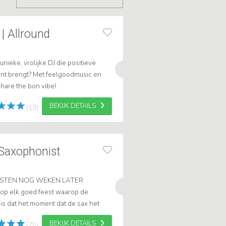
| Allround
unieke, vrolijke DJ die positieve
nt brengt? Met feelgoodmusic en
share the bon vibe! .
BEKIJK DETAILS
(13)
 Saxophonist
GASTEN NOG WEKEN LATER
p elk goed feest waarop de
is dat het moment dat de sax het
 is precies wat ik doe: ik loop het
BEKIJK DETAILS
(75)