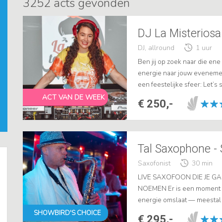
3252
acts gevonden
DJ La Misteriosa 
DJ, allround
1 uur
Ben jij op zoek naar die ene 
energie naar jouw eveneme
een feestelijke sfeer: Let’s 
ACT VAN DE WEEK
€ 250,-
Tal Saxophone -
Saxofonist
30 min
LIVE SAXOFOON DIE JE 
NOEMEN Er is een moment o
energie omslaat — meestal 
overneemt. Ik ben Tal, en dat
SHOWBIRD'S CHOICE
€ 295,-