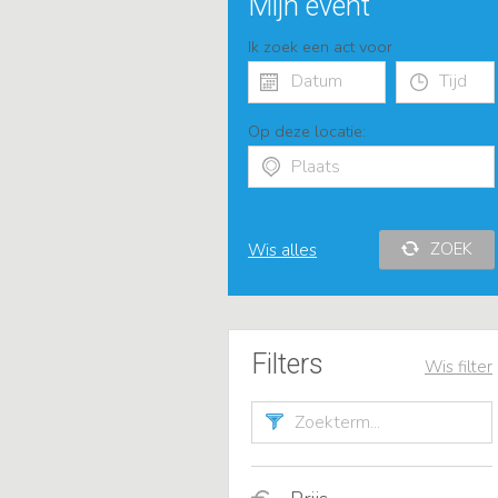
Mijn event
Ik zoek een act voor
Op deze locatie:
ZOEK
Wis alles
Filters
Wis filter