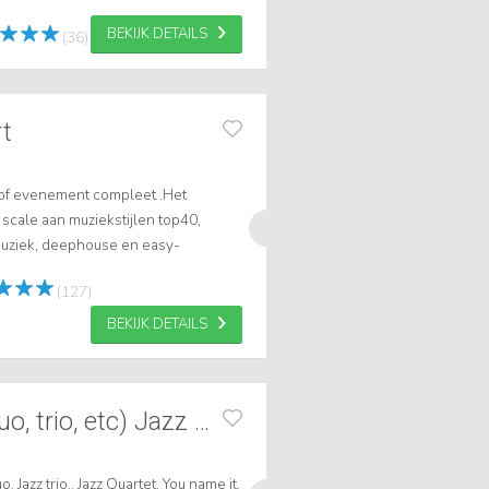
BEKIJK DETAILS
(36)
rt
 of evenement compleet .Het
scale aan muziekstijlen top40,
muziek, deephouse en easy-
ist Robert nu via showbird! Het is
(127)
BEKIJK DETAILS
Everything OK (duo, trio, etc) Jazz more
o, Jazz trio., Jazz Quartet. You name it.