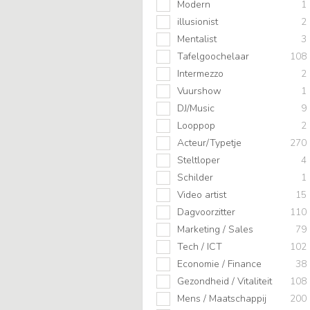
Modern
1
illusionist
2
Mentalist
3
Tafelgoochelaar
108
Intermezzo
2
Vuurshow
1
DJ/Music
9
Looppop
2
Acteur/Typetje
270
Steltloper
4
Schilder
1
Video artist
15
Dagvoorzitter
110
Marketing / Sales
79
Tech / ICT
102
Economie / Finance
38
Gezondheid / Vitaliteit
108
Mens / Maatschappij
200