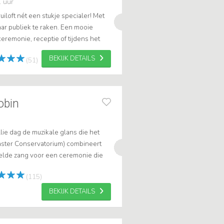
1 uur
iloft nét een stukje specialer! Met
ar publiek te raken. Een mooie
eremonie, receptie of tijdens het
BEKIJK DETAILS
(51)
Robin
lie dag de muzikale glans die het
aster Conservatorium) combineert
ielde zang voor een ceremonie die
ngen u voor — kies voor ervaring...
(115)
BEKIJK DETAILS