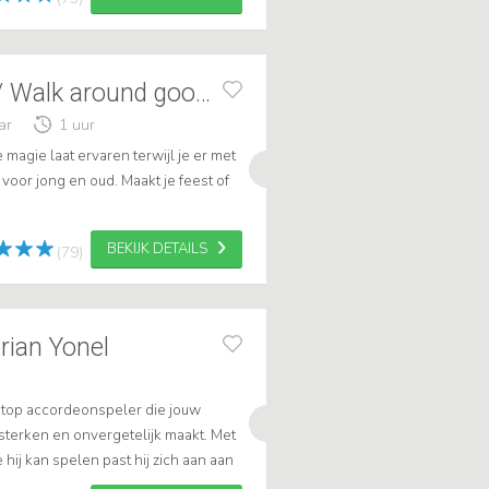
Jeffrey:Close up/ Walk around goochelaar
ar
1 uur
 magie laat ervaren terwijl je er met
voor jong en oud. Maakt je feest of
BEKIJK DETAILS
(79)
rian Yonel
n top accordeonspeler die jouw
sterken en onvergetelijk maakt. Met
hij kan spelen past hij zich aan aan
ek accordeonist Florian nu v...