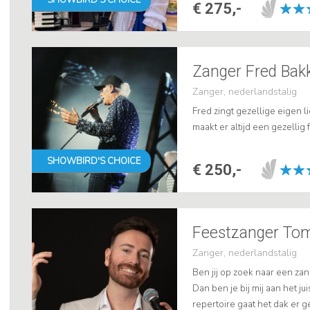
€ 275,-
Zanger Fred Bak
Zanger, nederlandstalig
Fred zingt gezellige eigen l
maakt er altijd een gezellig f
SHOWBIRD'S CHOICE
€ 250,-
Feestzanger Tom 
Zanger, nederlandstalig
Ben jij op zoek naar een zan
Dan ben je bij mij aan het j
repertoire gaat het dak er g