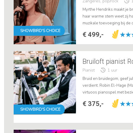
Zangeres, pop/rock
Myrthe Hendriks maakt je bru
haar warme stem weet zij ha
muzikale toevoeging bij de c
feest. .
SHOWBIRD'S CHOICE
€ 499,-
Bruiloft pianist 
Pianist
1 uur
Bruid en bruidegom, geef jul
verdient. Robin El-Hage (M
virtuoos pianospel met bez
raakt. Honderden stellen gi
€ 375,-
SHOWBIRD'S CHOICE