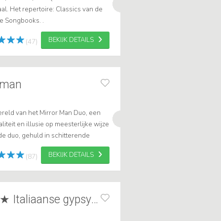
al. Het repertoire: Classics van de
e Songbooks. .
BEKIJK DETAILS
(47)
r man
reld van het Mirror Man Duo, een
teit en illusie op meesterlijke wijze
e duo, gehuld in schitterende
gt een ongekende dosis magie toe
BEKIJK DETAILS
(87)
The Maccaferris ★ Italiaanse gypsy jazz