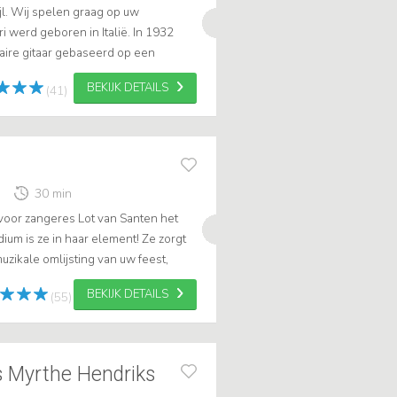
ijl. Wij spelen graag op uw
 werd geboren in Italië. In 1932
aire gitaar gebaseerd op een
 Maccaferri’s trio omarmt dit type
BEKIJK DETAILS
(41)
30 min
voor zangeres Lot van Santen het
dium is ze in haar element! Ze zorgt
uzikale omlijsting van uw feest,
tea, huwelijksceremonie, u...
BEKIJK DETAILS
(55)
s Myrthe Hendriks