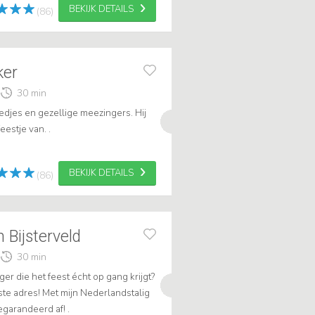
BEKIJK DETAILS
(86)
ker
30 min
iedjes en gezellige meezingers. Hij
eestje van. .
BEKIJK DETAILS
(86)
Bijsterveld
30 min
ger die het feest écht op gang krijgt?
uiste adres! Met mijn Nederlandstalig
egarandeerd af! .