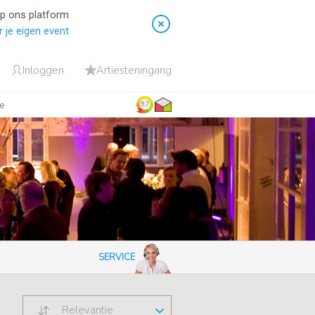
op ons platform
 je eigen event
Inloggen
Artiesteningang
ie
9.7
SERVICE
Relevantie