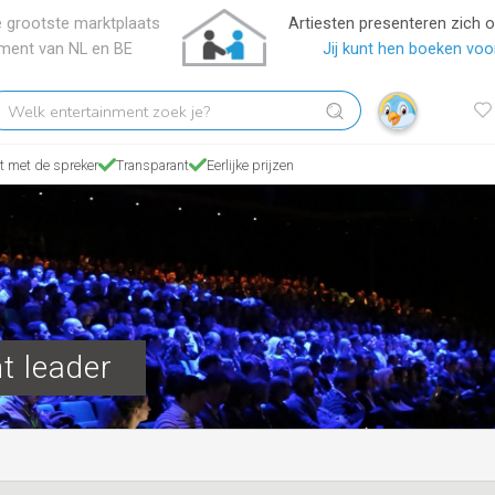
 grootste marktplaats
Artiesten presenteren zich 
nment van NL en BE
Jij kunt hen boeken voor
elk
tertainment
oek
t met de spreker
Transparant
Eerlijke prijzen
?
t leader