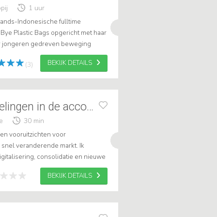
pij
1 uur
lands-Indonesische fulltime
Bye Plastic Bags opgericht met haar
or jongeren gedreven beweging
tijd. Doe vrijblijvend een aanvraag
BEKIJK DETAILS
(3)
Trends &Ontwikkelingen in de accountancy
e
30 min
en vooruitzichten voor
 snel veranderende markt. Ik
gitalisering, consolidatie en nieuwe
 organisatie klaar is voor de
BEKIJK DETAILS