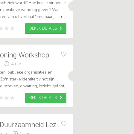
isch ziek wordt? Hoe kun je binnen je
en positieve wending geven? Wat
n van dit verhaal? Een paar jaar na
holten een nieuwe wending aan...
BEKIJK DETAILS
tioning Workshop
4 uur
en, publieke organisaties en
o'n sterke identiteit vindt zijn
, streven, opvatting, inzicht, geloof,
digheid of gedachtegoed. Het...
BEKIJK DETAILS
Down To Earth - Duurzaamheid Lezing
edia
1 uur