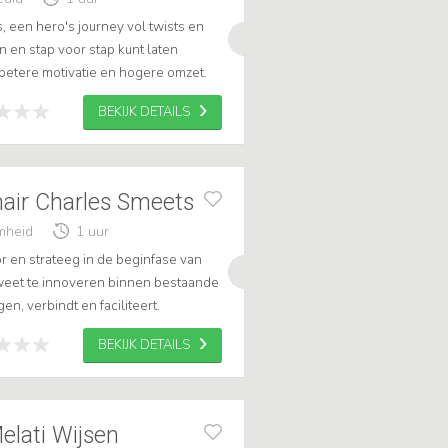
 een hero's journey vol twists en
n en stap voor stap kunt laten
 betere motivatie en hogere omzet.
et streven naar duurzaam is name...
BEKIJK DETAILS
nair Charles Smeets
amheid
1 uur
tor en strateeg in de beginfase van
 weet te innoveren binnen bestaande
gen, verbindt en faciliteert.
k aan zich binden door out...
BEKIJK DETAILS
elati Wijsen