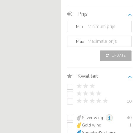
Prijs
Min
Max
UPDATE
Kwaliteit
10
Silver wing
40
Gold wing
1
Showbird's choice