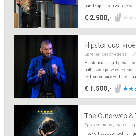
handicap in een wereld waar
combineer mijn persoonlijke
€ 2.500,-
Hipstoricus: vroe
Spreker, geschiedenis
Hipstoricus maakt geschiede
nuttig voor jouw evenemen
en herkenbare verhalen laa
oude problemen vaak verdacht
€ 1.500,-
Spreker, mens / maatschap
Het verhaal over tech is in