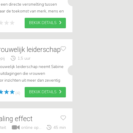
s een directe versmelting tussen
aar de toekomst van merk, mens en
iteit, humaniteit, eerlijkheid e...
BEKIJK DETAILS
rouwelijk leiderschap
pij
1,5 uur
rouwelijk leiderschap neemt Sabine
e uitdagingen die vrouwen
r inzichten uit meer dan zeventig
 leiders te combineren met
BEKIJK DETAILS
(4)
aling effect
teit
online optreden
45 min