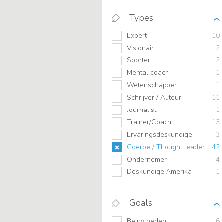
Types
Expert
10
Visionair
2
Sporter
2
Mental coach
1
Wetenschapper
1
Schrijver / Auteur
11
Journalist
1
Trainer/Coach
13
Ervaringsdeskundige
3
Goeroe / Thought leader
42
Ondernemer
4
Deskundige Amerika
1
Goals
Beinvloeden
6