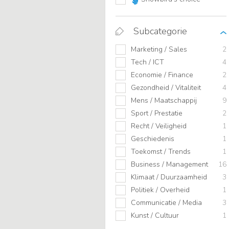
Subcategorie
Marketing / Sales
2
Tech / ICT
4
Economie / Finance
2
Gezondheid / Vitaliteit
4
Mens / Maatschappij
9
Sport / Prestatie
2
Recht / Veiligheid
1
Geschiedenis
1
Toekomst / Trends
1
Business / Management
16
Klimaat / Duurzaamheid
3
Politiek / Overheid
1
Communicatie / Media
3
Kunst / Cultuur
1