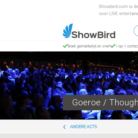
Showbird.com is de
voor LIVE entertai
W
en
z
Boek gemakkelijk en snel!
1-op-1 contac
je
Goeroe / Though
ANDERE ACTS