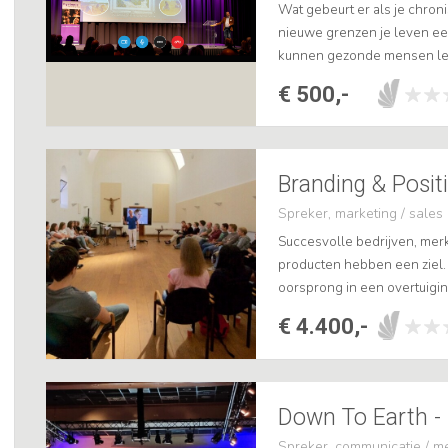
Wat gebeurt er als je chron
nieuwe grenzen je leven e
kunnen gezonde mensen lere
zijn diagnose gaf Robert Sc
€ 500,-
Branding & Posi
Spreker, marketing / sales
Succesvolle bedrijven, merk
producten hebben een ziel. Z
oorsprong in een overtuiging
mentaliteit, bijzondere vaar
€ 4.400,-
Spreker, communicatie / m