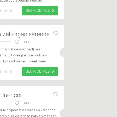
alt de voorspelbaarheid en
reen is heel druk met heel veel
BEKIJK DETAILS
Leidinggeven aan zelforganiserende teams
gement
1 uur
of zijn al geswitched) naar
eams. Dit vraagt echter ook om
p. Er komt namelijk veel meer
schap bij deze teams te liggen. En
BEKIJK DETAILS
Cluencer
gement
1 uur
r ik organisaties met een krachtige
dership: leiderschap pakken mét een