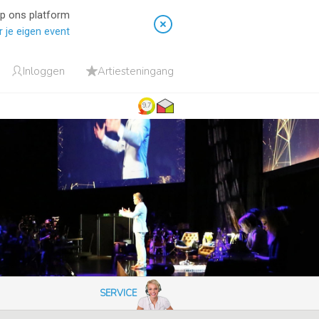
op ons platform
 je eigen event
Inloggen
Artiesteningang
9.7
SERVICE