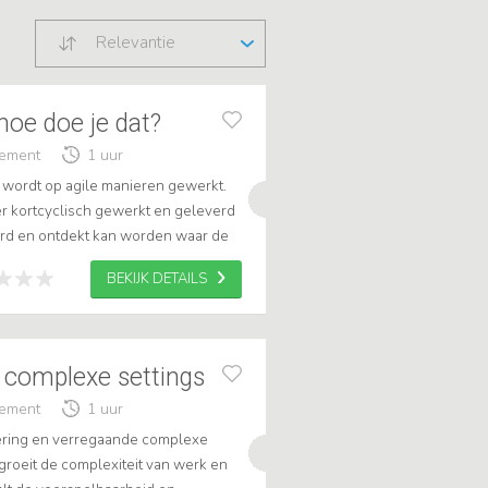
Relevantie
hoe doe je dat?
gement
1 uur
s wordt op agile manieren gewerkt.
er kortcyclisch gewerkt en geleverd
erd en ontdekt kan worden waar de
kt leuk, maar is in de prak...
BEKIJK DETAILS
 complexe settings
gement
1 uur
sering en verregaande complexe
oeit de complexiteit van werk en