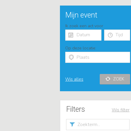
Mijn event
Ik zoek een act voor
Op deze locatie:
ZOEK
Wis alles
Filters
Wis filter