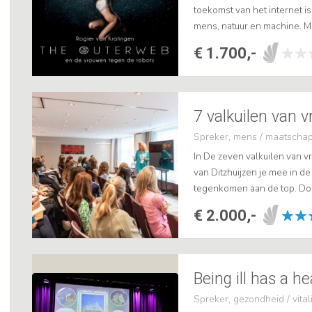
toekomst van het internet i
mens, natuur en machine. M
leefomgeving gaat over divers
€ 1.700,-
7 valkuilen van v
Spreker, mens / maatschap
In De zeven valkuilen van v
van Ditzhuijzen je mee in d
tegenkomen aan de top. Doo
interviews met vrouwelijke
€ 2.000,-
interactieve...
Being ill has a he
Spreker, gezondheid / vitali