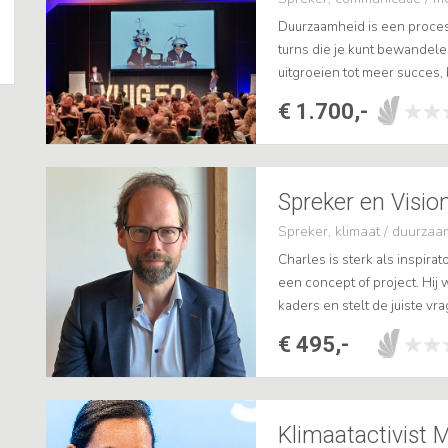
Duurzaamheid is een proces,
turns die je kunt bewandele
uitgroeien tot meer succes,
De meest gemaakte fout in h
€ 1.700,-
Spreker en Visio
Spreker, klimaat / duurza
Charles is sterk als inspira
een concept of project. Hij
kaders en stelt de juiste vra
Daarnaast kan hij een publie
€ 495,-
Klimaatactivist M