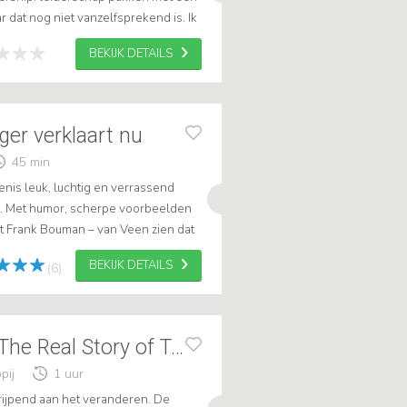
 dat nog niet vanzelfsprekend is. Ik
 corporate ervaring met...
BEKIJK DETAILS
ger verklaart nu
45 min
nis leuk, luchtig en verrassend
t. Met humor, scherpe voorbeelden
t Frank Bouman – van Veen zien dat
 veel lijken op die van nu. Ideaa...
BEKIJK DETAILS
(6)
The Outerweb & The Real Story of Tech
pij
1 uur
grijpend aan het veranderen. De