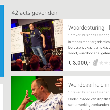
42
acts gevonden
Waardesturing - 
Spreker, business / mana
In steeds meer organisatie
De essentie daarvan is dat 
wordt, waardoor snel gele
meeste (klant)waarde zit. Klin
€ 3.000,-
Wendbaarheid in
Spreker, business / mana
Onder invloed van digitali
samenwerkingsverbanden gr