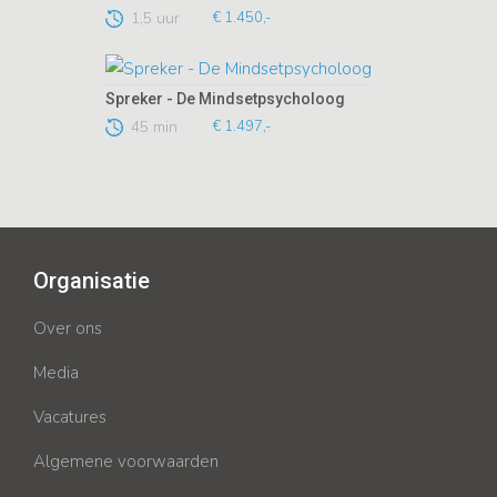
1,5 uur
€ 1.450,-
Spreker - De Mindsetpsycholoog
45 min
€ 1.497,-
Organisatie
Over ons
Media
Vacatures
Algemene voorwaarden