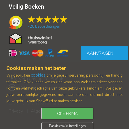
Veilig Boeken
9.7
728
beoordelingen
AANVRAGEN
Cookies maken het beter
cookies
Wij gebruiken
om je gebruikservaring persoonlijk en handig
Volg ons op Facebook
te maken. Ook kunnen we zo zien waar ons
websiteverkeer vandaan
Volg ons op Instagram
komt en wat het gedrag is van onze gebruikers (anoniem).
We geven
jouw persoonlijke gegevens nooit aan derden die niet direct met
jouw gebruik van ShowBird te maken hebben.
© 2017-2026 Showbird B.V.
Privacy
Algemene voorwaarden
|
OKÉ PRIMA
Pas de cookie-instellingen