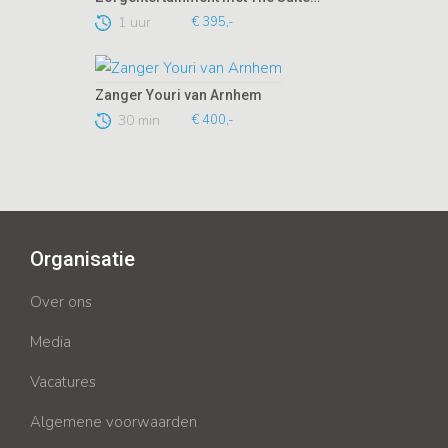
1 uur
€ 395,-
Zanger Youri van Arnhem
30 min
€ 400,-
Organisatie
Over ons
Media
Vacatures
Algemene voorwaarden