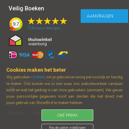
Veilig Boeken
AANVRAGEN
9.7
728
beoordelingen
Cookies maken het beter
cookies
Wij gebruiken
om je gebruikservaring persoonlijk en handig
Volg ons op Facebook
te maken. Ook kunnen we zo zien waar ons
websiteverkeer vandaan
Volg ons op Instagram
komt en wat het gedrag is van onze gebruikers (anoniem).
We geven
jouw persoonlijke gegevens nooit aan derden die niet direct met
jouw gebruik van ShowBird te maken hebben.
© 2017-2026 Showbird B.V.
Privacy
Algemene voorwaarden
|
OKÉ PRIMA
Pas de cookie-instellingen