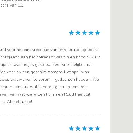
core van 9.3
d voor het diner/receptie van onze bruiloft geboekt.
oorafgaand aan het optreden was fijn en bondig. Ruud
ijd en was netjes gekleed. Zeer vriendelijke man,
etjes voor op een geschikt moment. Het spel was
recies wat we van te voren in gedachten hadden. We
 voren namelijk wat liederen gestuurd om een
geven van wat we willen horen en Ruud heeft dit
kt. Al met al top!