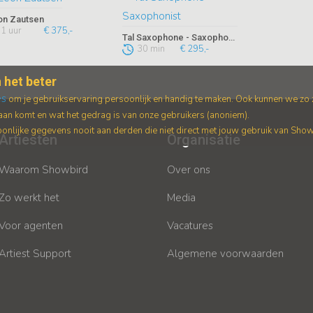
on Zautsen
1 uur
€ 375,-
Tal Saxophone - Saxophonist
30 min
€ 295,-
 het beter
es
om je gebruikservaring persoonlijk en handig te maken. Ook kunnen we zo
an komt en wat het gedrag is van onze gebruikers (anoniem).
nlijke gegevens nooit aan derden die niet direct met jouw gebruik van Sho
Artiesten
Organisatie
Waarom Showbird
Over ons
Zo werkt het
Media
Voor agenten
Vacatures
Artiest Support
Algemene voorwaarden