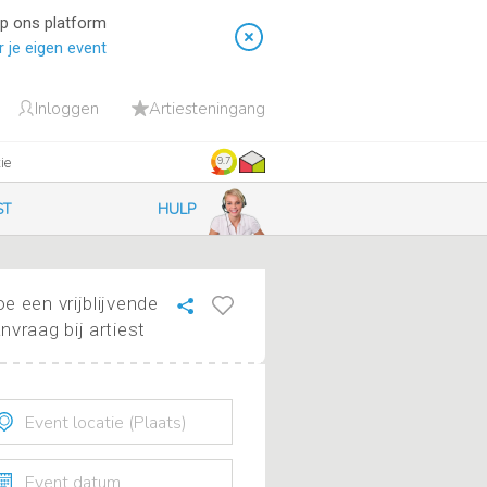
op ons platform
 je eigen event
Inloggen
Artiesteningang
ie
9.7
HULP
ST
e een vrijblijvende
nvraag bij artiest