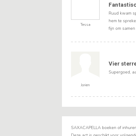
Fantastis
Ruud kwam spe
hem te spreke
Tessa
fijn om samen
Vier sterr
Supergoed, aa
Jorien
SAXACAPELLA boeken of inhuren d
Deze act is geschikt voor volgend