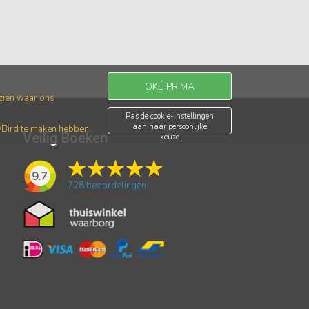
OKÉ PRIMA
 zien waar ons
Pas de cookie-instellingen
aan naar persoonlijke
wBird te maken hebben.
Veilig Boeken
keuze
9.7
728
beoordelingen