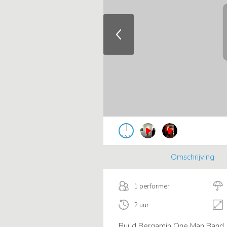
Omschrijving
1 performer
2 uur
Ruud Bergamin One Man Band