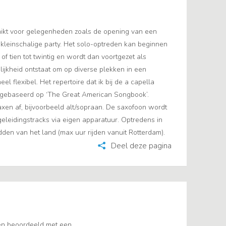
hikt voor gelegenheden zoals de opening van een
 kleinschalige party. Het solo-optreden kan beginnen
of tien tot twintig en wordt dan voortgezet als
ijkheid ontstaat om op diverse plekken in een
el flexibel. Het repertoire dat ik bij de a capella
s gebaseerd op ‘The Great American Songbook’.
axen af, bijvoorbeeld alt/sopraan. De saxofoon wordt
eleidingstracks via eigen apparatuur. Optredens in
den van het land (max uur rijden vanuit Rotterdam).
Deel deze pagina
en beoordeeld met een