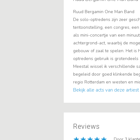
Ruud Bergamin One Man Band
De solo-optredens zijn zeer gesc
tentoonstelling, een congres, een
als mini-concertje van een minuut 
achtergrond-act, waarbij de mogel
gebouw of zaal te spelen. Het is he
optredens gebruik is grotendeel
Meestal wissel ik verschillende s
begeleid door goed klinkende beg
regio Rotterdam en westen en mid
Bekijk alle acts van deze artiest
Reviews
Door 3 klant