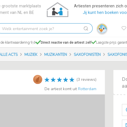
 grootste marktplaats
Artiesten presenteren zich 
nment van NL en BE
Jij kunt hen boeken voor
elk
tertainment
ek
de klantwaardering 9,6
Direct reactie van de artiest zelf
Laagste prijs garant
?
ALLE ACTS
MUZIEK
MUZIKANTEN
SAXOFONISTEN
SAXOFONI
Do
(3 reviews)
aa
De artiest komt uit
Rotterdam