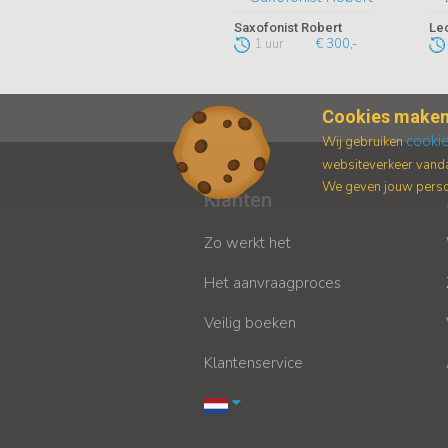
Saxofonist Robert
Le
1 uur
€ 300,-
Cookies maken
cooki
Wij gebruiken
websiteverkeer vanda
We geven jouw persoo
Klanten
Zo werkt het
Het aanvraagproces
Veilig boeken
Klantenservice