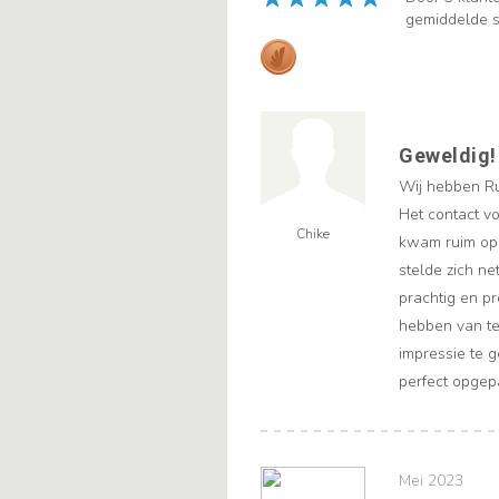
gemiddelde s
Geweldig!
Wij hebben Ruu
Het contact v
Chike
kwam ruim op t
stelde zich n
prachtig en p
hebben van te
impressie te 
perfect opgepa
Mei 2023