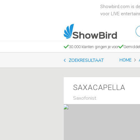
Showbird.com is de
voor LIVE entertai
W
en
zo
30.000 klanten gingen je voor
Gemiddel
je
ZOEKRESULTAAT
HOME
SAXACAPELLA
Saxofonist