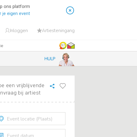
op ons platform
 je eigen event
Inloggen
Artiesteningang
ie
9.7
HULP
e een vrijblijvende
nvraag bij artiest