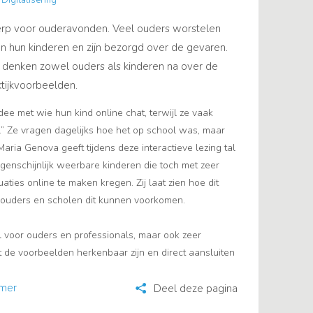
Digitalisering
erp voor ouderavonden. Veel ouders worstelen
an hun kinderen en zijn bezorgd over de gevaren.
ng denken zowel ouders als kinderen na over de
tijkvoorbeelden.
e met wie hun kind online chat, terwijl ze vaak
et.” Ze vragen dagelijks hoe het op school was, maar
aria Genova geeft tijdens deze interactieve lezing tal
enschijnlijk weerbare kinderen die toch met zeer
uaties online te maken kregen. Zij laat zien hoe dit
e ouders en scholen dit kunnen voorkomen.
l voor ouders en professionals, maar ook zeer
t de voorbeelden herkenbaar zijn en direct aansluiten
rmer
Deel deze pagina