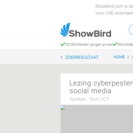
Showbird.com is de
voor LIVE entertai
W
en
zo
30.000 klanten gingen je voor
Gemiddel
je
ZOEKRESULTAAT
HOME
Lezing cyberpesten
social media
Spreker , Tech / ICT