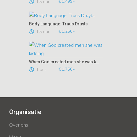
1,5 uur
€ 1.499,-
Body Language: Truus Druyts
1,5 uur
€ 1.250,-
When God created men she was kidding
1 uur
€ 1.750,-
Organisatie
Over ons