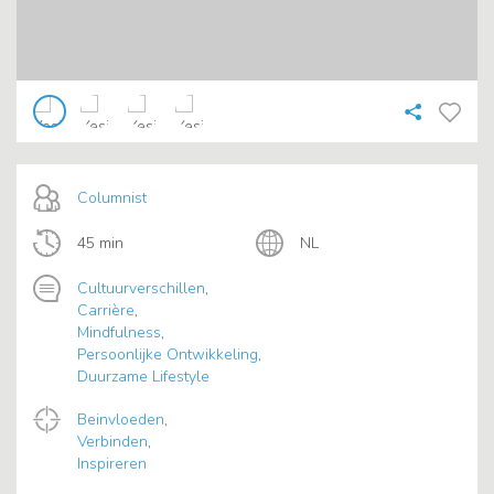
Columnist
45 min
NL
Cultuurverschillen
,
Carrière
,
Mindfulness
,
Persoonlijke Ontwikkeling
,
Duurzame Lifestyle
Beinvloeden
,
Verbinden
,
Inspireren