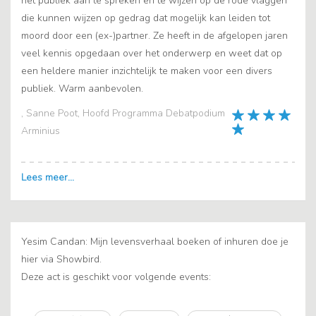
het publiek aan te spreken en te wijzen op de rode vlaggen
die kunnen wijzen op gedrag dat mogelijk kan leiden tot
moord door een (ex-)partner. Ze heeft in de afgelopen jaren
veel kennis opgedaan over het onderwerp en weet dat op
een heldere manier inzichtelijk te maken voor een divers
publiek. Warm aanbevolen.
, Sanne Poot, Hoofd Programma Debatpodium
Arminius
Yesim Candan: Mijn levensverhaal boeken of inhuren doe je
hier via Showbird.
Deze act is geschikt voor volgende events: