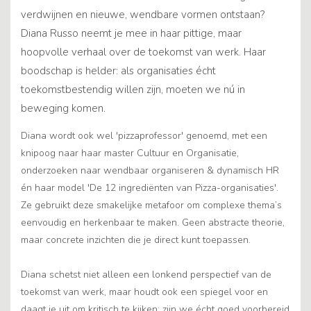
verdwijnen en nieuwe, wendbare vormen ontstaan?
Diana Russo neemt je mee in haar pittige, maar
hoopvolle verhaal over de toekomst van werk. Haar
boodschap is helder: als organisaties écht
toekomstbestendig willen zijn, moeten we nú in
beweging komen.
Diana wordt ook wel 'pizzaprofessor' genoemd, met een
knipoog naar haar master Cultuur en Organisatie,
onderzoeken naar wendbaar organiseren & dynamisch HR
én haar model 'De 12 ingrediënten van Pizza-organisaties'.
Ze gebruikt deze smakelijke metafoor om complexe thema’s
eenvoudig en herkenbaar te maken. Geen abstracte theorie,
maar concrete inzichten die je direct kunt toepassen.
Diana schetst niet alleen een lonkend perspectief van de
toekomst van werk, maar houdt ook een spiegel voor en
daagt je uit om kritisch te kijken: zijn we écht goed voorbereid