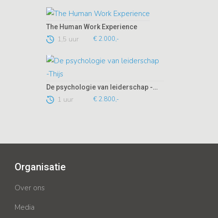
The Human Work Experience
1,5 uur
€ 2.000,-
De psychologie van leiderschap -Thijs
1 uur
€ 2.800,-
Organisatie
Over ons
Media