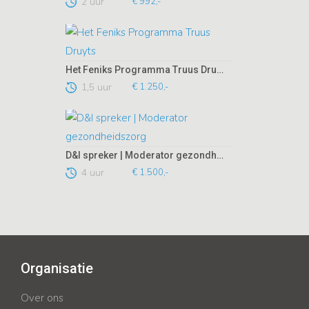
2 uur
€ 992,-
Het Feniks Programma Truus Druyts
1,5 uur
€ 1.250,-
D&I spreker | Moderator gezondheidszorg
4 uur
€ 1.500,-
Organisatie
Over ons