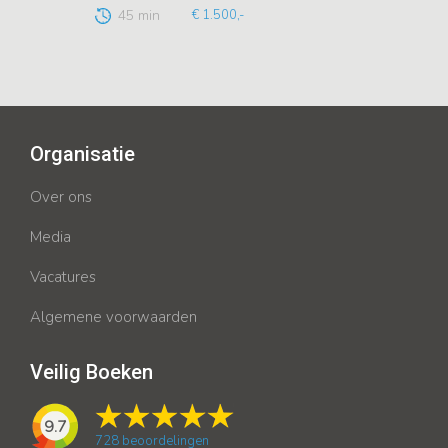
45 min
€ 1.500,-
Organisatie
Over ons
Media
Vacatures
Algemene voorwaarden
Veilig Boeken
9.7
728
beoordelingen