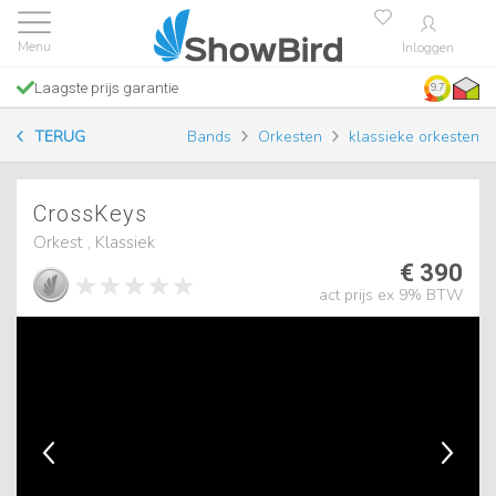
Inloggen
Laagste prijs garantie
9.7
TERUG
Bands
Orkesten
klassieke orkesten
CrossKeys
Orkest , Klassiek
€ 390
act prijs ex 9% BTW