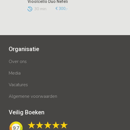
Vioolcello Duo Nefeli
30 min
€ 300,-
Organisatie
Over ons
Media
Vacatures
Algemene voorwaarden
Veilig Boeken
9.7