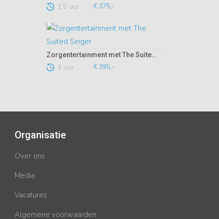
1,5 uur
€ 375,-
Zorgentertainment met The Suited Singer
1 uur
€ 395,-
Organisatie
Over ons
Media
Vacatures
Algemene voorwaarden