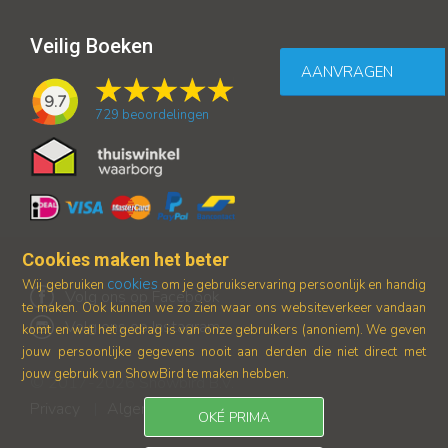
Veilig Boeken
AANVRAGEN
9.7
729
beoordelingen
Cookies maken het beter
cookies
Wij gebruiken
om je gebruikservaring persoonlijk en handig
Volg ons op Facebook
te maken. Ook kunnen we zo zien waar ons
websiteverkeer vandaan
Volg ons op Instagram
komt en wat het gedrag is van onze gebruikers (anoniem).
We geven
jouw persoonlijke gegevens nooit aan derden die niet direct met
jouw gebruik van ShowBird te maken hebben.
© 2017-2026 Showbird B.V.
Privacy
Algemene voorwaarden
|
OKÉ PRIMA