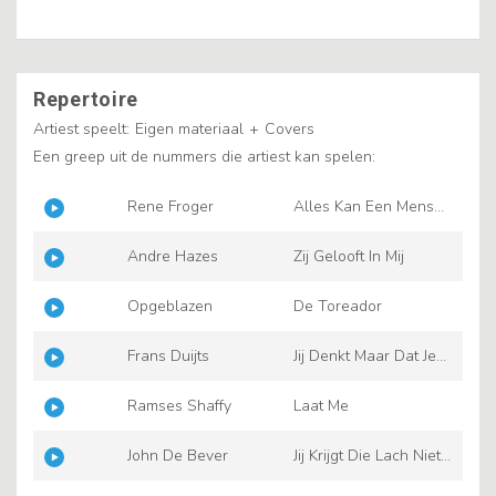
Repertoire
Artiest speelt:
Eigen materiaal
+
Covers
Een greep uit de nummers die artiest kan spelen:
Rene Froger
Alles Kan Een Mens
Gelukkig Maken
Andre Hazes
Zij Gelooft In Mij
Opgeblazen
De Toreador
Frans Duijts
Jij Denkt Maar Dat Je
Alles Mag Van Mij
Ramses Shaffy
Laat Me
John De Bever
Jij Krijgt Die Lach Niet
Van Mijn Gezicht