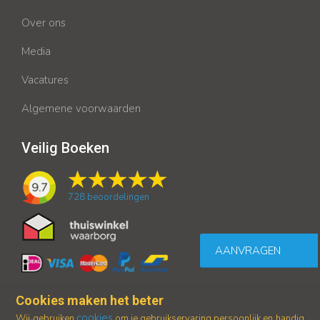
Over ons
Media
Vacatures
Algemene voorwaarden
Veilig Boeken
9.7
728
beoordelingen
AANVRAGEN
Cookies maken het beter
cookies
Wij gebruiken
om je gebruikservaring persoonlijk en handig