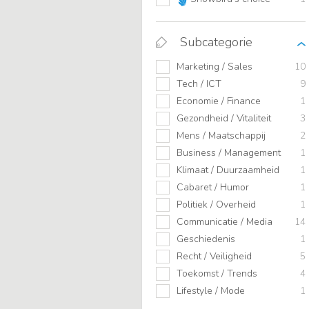
Subcategorie
Marketing / Sales
10
Tech / ICT
9
Economie / Finance
1
Gezondheid / Vitaliteit
3
Mens / Maatschappij
2
Business / Management
1
Klimaat / Duurzaamheid
1
Cabaret / Humor
1
Politiek / Overheid
1
Communicatie / Media
14
Geschiedenis
1
Recht / Veiligheid
5
Toekomst / Trends
4
Lifestyle / Mode
1