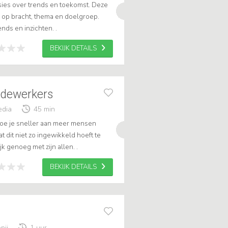
ies over trends en toekomst. Deze
md op bracht, thema en doelgroep.
ends en inzichten. .
BEKIJK DETAILS
dewerkers
edia
45 min
n hoe je sneller aan meer mensen
t dit niet zo ingewikkeld hoeft te
jk genoeg met zijn allen. .
BEKIJK DETAILS
pij
1 uur