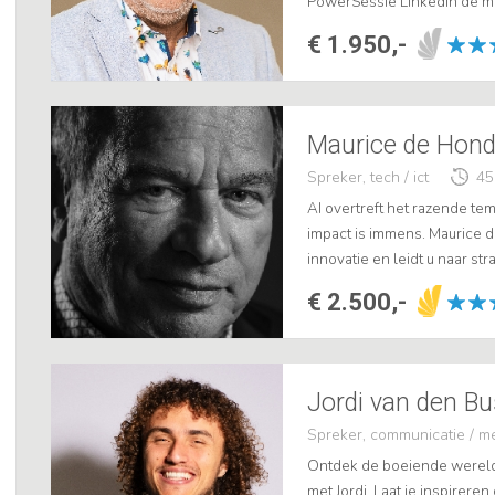
PowerSessie LinkedIn de man
en kennis te laten maken me
€ 1.950,-
Maurice de Hond:
Spreker, tech / ict
45
AI overtreft het razende te
impact is immens. Maurice d
innovatie en leidt u naar str
€ 2.500,-
Spreker, communicatie / m
Ontdek de boeiende wereld 
met Jordi. Laat je inspirere