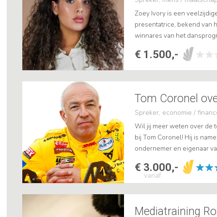
Zoey Ivory is een veelzijdi
presentatrice, bekend van h
winnares van het danspro
haar achtergrond in dans, a
€ 1.500,-
inspire...
Spreker, economie / financ
Wil jij meer weten over de t
bij Tom Coronel! Hij is name
ondernemer en eigenaar va
Create2fit. Tom zelf zegt erove
€ 3.000,-
vanaf
Mediatraining R