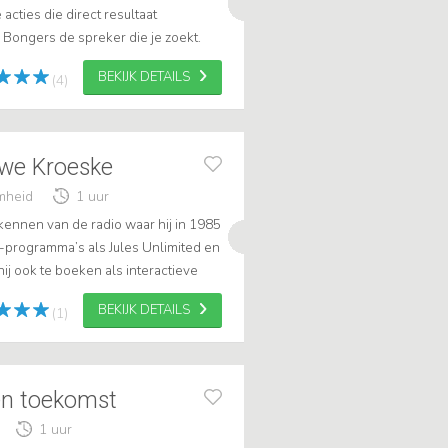
acties die direct resultaat
 Bongers de spreker die je zoekt.
t en daarnaast
BEKIJK DETAILS
(4)
we Kroeske
amheid
1 uur
kennen van de radio waar hij in 1985
tv-programma’s als Jules Unlimited en
ij ook te boeken als interactieve
amheid, innovatie, weten...
BEKIJK DETAILS
(1)
en toekomst
1 uur