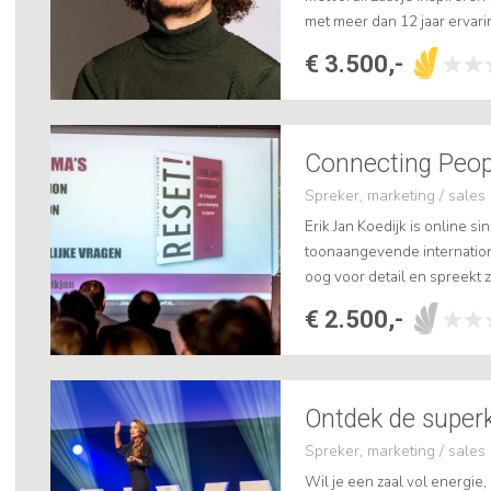
met meer dan 12 jaar erva
van meer dan 20 miljoen volg
€ 3.500,-
Spreker, marketing / sales
Erik Jan Koedijk is online s
toonaangevende international
oog voor detail en spreekt z
het boek Reset!, weet hoe j
€ 2.500,-
Ontdek de superk
Spreker, marketing / sales
Wil je een zaal vol energi