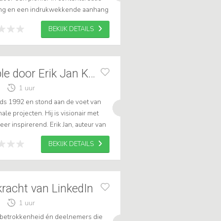
ring en een indrukwekkende aanhang
ers wereldwijd. Met zijn er...
BEKIJK DETAILS
Connecting People door Erik Jan Koedijk
1 uur
inds 1992 en stond aan de voet van
e projecten. Hij is visionair met
eer inspirerend. Erik Jan, auteur van
e een organisatie wend...
BEKIJK DETAILS
racht van LinkedIn
1 uur
e, betrokkenheid én deelnemers die