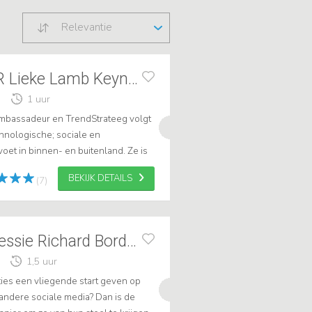
Relevantie
TRENDWATCHER Lieke Lamb Keynote Dagvz+AI
1 uur
mbassadeur en TrendStrateeg volgt
chnologische; sociale en
et in binnen- en buitenland. Ze is
dwatchers zowel voor lezingen als
BEKIJK DETAILS
(7)
LinkedIn PowerSessie Richard Bordes
1,5 uur
aties een vliegende start geven op
andere sociale media? Dan is de