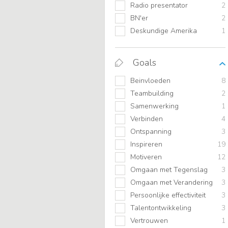
Radio presentator
2
BN'er
2
Deskundige Amerika
1
Goals
Beinvloeden
8
Teambuilding
2
Samenwerking
1
Verbinden
4
Ontspanning
3
Inspireren
19
Motiveren
12
Omgaan met Tegenslag
3
Omgaan met Verandering
3
Persoonlijke effectiviteit
3
Talentontwikkeling
3
Vertrouwen
1