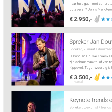
naar huis gaan met concrete 
opleveren? Dan is Marjolein
Marjolein is LinkedIn exper
€ 2.950,-
beïnvloedingspsycho...
Spreker Jan Dou
Spreker, klimaat / duurza
Je kunt Jan Douwe Kroeske 
zijn debuut maakte, of van 
Kippevel. Tegenwoordig is h
keynote spreker over duurza
€ 3.500,-
vanaf
Keynote trends 
Spreker, toekomst / trends