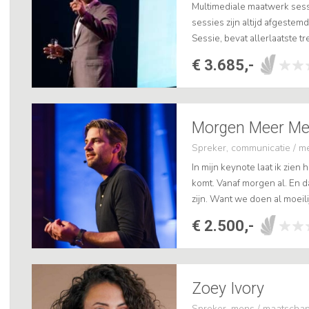
Multimediale maatwerk sess
sessies zijn altijd afgeste
Sessie, bevat allerlaatste tr
€ 3.685,-
Morgen Meer Me
Spreker, communicatie / m
In mijn keynote laat ik zie
komt. Vanaf morgen al. En da
zijn. Want we doen al moeili
€ 2.500,-
Zoey Ivory
Spreker, mens / maatschap