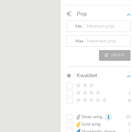
Prijs
Min
Max
UPDATE
Kwaliteit
1
8
Silver wing
26
Gold wing
5
Showbird's choice
1