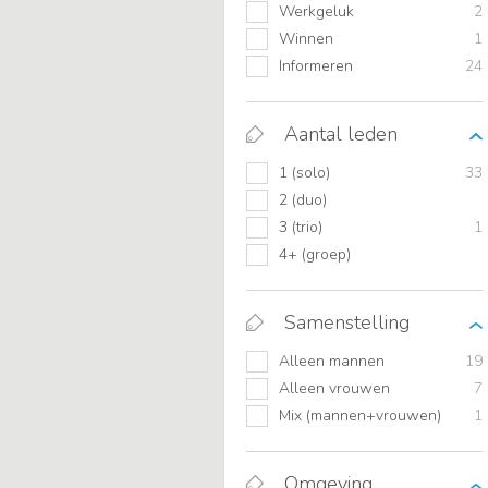
Werkgeluk
2
Winnen
1
Informeren
24
Aantal leden
1 (solo)
33
2 (duo)
3 (trio)
1
4+ (groep)
Samenstelling
Alleen mannen
19
Alleen vrouwen
7
Mix (mannen+vrouwen)
1
Omgeving