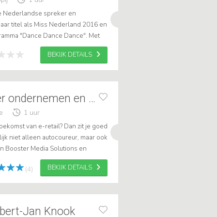
ge Nederlandse spreker en
aar titel als Miss Nederland 2016 en
gramma "Dance Dance Dance". Met
cteren en modellenwerk biedt zij
BEKIJK DETAILS
Tom Coronel over ondernemen en e-retail
e
1 uur
oekomst van e-retail? Dan zit je goed
lijk niet alleen autocoureur, maar ook
n Booster Media Solutions en
r: ''als u als retaile...
BEKIJK DETAILS
(4)
obert-Jan Knook