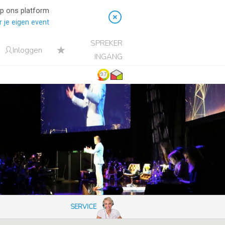
op ons platform
 je eigen event
SPREKER
Inloggen
INGANG
9.7
SERVICE