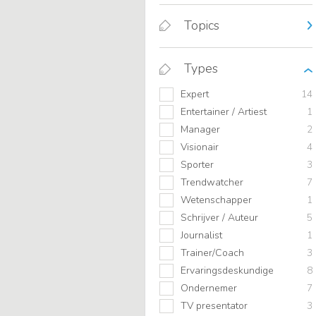
Topics
Types
Expert
14
Entertainer / Artiest
1
Manager
2
Visionair
4
Sporter
3
Trendwatcher
7
Wetenschapper
1
Schrijver / Auteur
5
Journalist
1
Trainer/Coach
3
Ervaringsdeskundige
8
Ondernemer
7
TV presentator
3