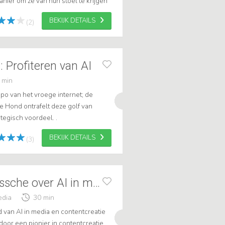
ier om ze van hun stoel te krijgen
t de mogelijkheden van Social ...
BEKIJK DETAILS
(2)
 Profiteren van AI
 min
mpo van het vroege internet; de
e Hond ontrafelt deze golf van
ategisch voordeel. .
BEKIJK DETAILS
(3)
Jordi van den Bussche over AI in media
edia
30 min
van AI in media en contentcreatie
n door een pionier in contentcreatie