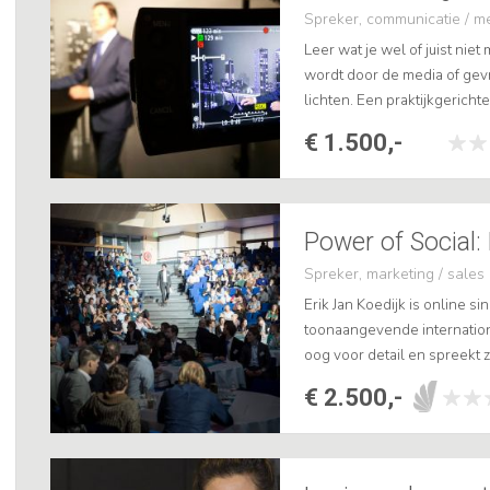
Spreker, communicatie / m
Leer wat je wel of juist ni
wordt door de media of gev
lichten. Een praktijkgerichte 
werkwijze van verslaggevers 
€ 1.500,-
Power of Social: 
Spreker, marketing / sales
Erik Jan Koedijk is online s
toonaangevende international
oog voor detail en spreekt ze
publiek gegarandeerd in be
€ 2.500,-