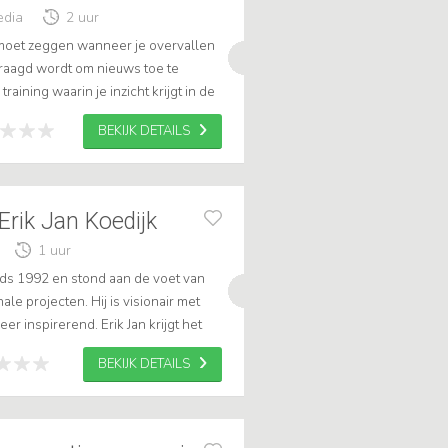
edia
2 uur
et moet zeggen wanneer je overvallen
raagd wordt om nieuws toe te
training waarin je inzicht krijgt in de
en leert hoe je jezelf ...
BEKIJK DETAILS
Erik Jan Koedijk
1 uur
inds 1992 en stond aan de voet van
e projecten. Hij is visionair met
er inspirerend. Erik Jan krijgt het
weging en scoort hoog in...
BEKIJK DETAILS