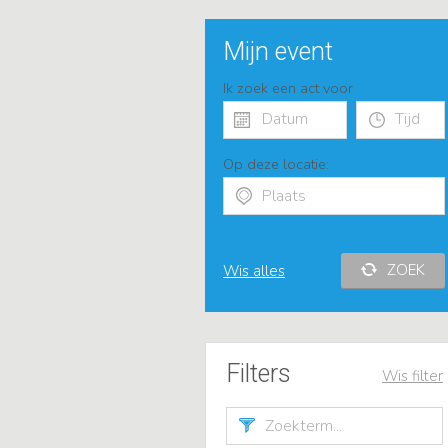
Mijn event
Ik zoek een act voor
Op deze locatie:
ZOEK
Wis alles
Filters
Wis filter