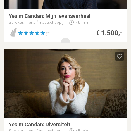
Yesim Candan: Mijn levensverhaal
Spreker, mens / maatschappij
45 min
€ 1.500,-
(3)
Yesim Candan: Diversiteit
Spreker, mens / maatschappij
45 min