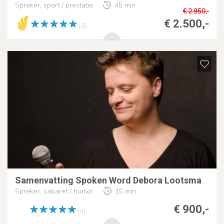
Spreker, sport / prestatie
45 min
€ 2.950,-
€ 2.500,-
(3)
Samenvatting Spoken Word Debora Lootsma
Spreker, cabaret / humor
15 min
€ 900,-
(4)