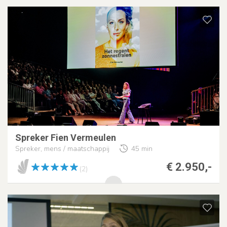
Spreker Fien Vermeulen
Spreker, mens / maatschappij
45 min
€ 2.950,-
(2)