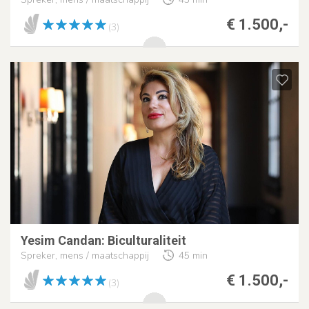
€ 1.500,-
(3)
Yesim Candan: Biculturaliteit
Spreker, mens / maatschappij
45 min
€ 1.500,-
(3)