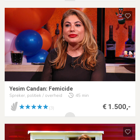
Yesim Candan: Femicide
Spreker, politiek / overheid
45 min
€ 1.500,-
(3)