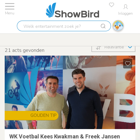
Inloggen
Welk
Columnist
entertainment
zoek
Relevantie
je?
21
acts gevonden
GOUDEN TIP
WK Voetbal Kees Kwakman & Freek Jansen