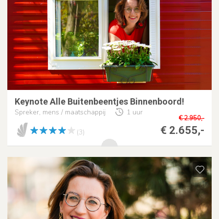
Keynote Alle Buitenbeentjes Binnenboord!
Spreker, mens / maatschappij
1 uur
€ 2.950,-
€ 2.655,-
(3)