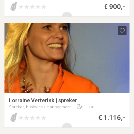
€ 900,-
Lorraine Verterink | spreker
Spreker, business / management
1 uur
€ 1.116,-