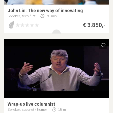
John Lin: The new way of innovating
Spreker, tech / ict
30 min
€ 3.850,-
Wrap-up live columnist
Spreker, cabaret / humor
15 min