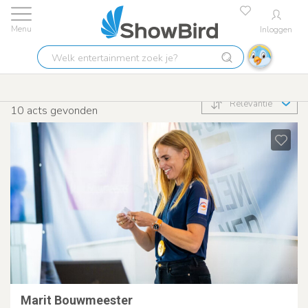
Inloggen
Welk
Improvisatie
entertainment
zoek
Relevantie
je?
10
acts gevonden
Marit Bouwmeester