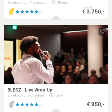
Spreker, sport / prestatie
45 min
vanaf
€ 3.750,-
(8)
BLESZ - Live Wrap-Up
Spreker, kunst / cultuur
15 min
€ 850,-
(6)