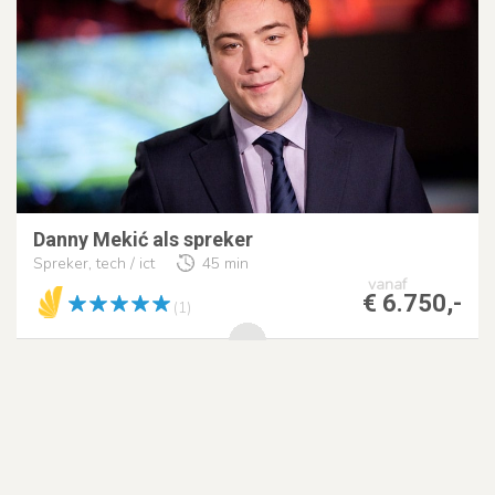
Danny Mekić als spreker
Spreker, tech / ict
45 min
vanaf
€ 6.750,-
(1)