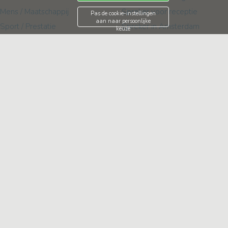
Mens / Maatschappij
Spreker voor receptie
Pas de cookie-instellingen
aan naar persoonlijke
Sport / Prestatie
Spreker in Amsterdam
keuze
Spreker in Rotterdam
Spreker in Den Haag
Spreker in Utrecht
Spreker in Eindhoven
Spreker voor Online event
Spreker voor Kerst
Organisatie
Over ons
Media