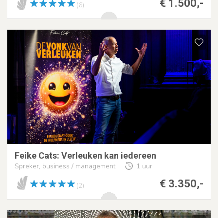
€ 1.500,-
(6)
Feike Cats: Verleuken kan iedereen
Spreker, business / management
1 uur
€ 3.350,-
(2)