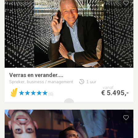
Verras en verander....
Spreker, business / management
1 uur
vanaf
€ 5.495,-
(6)