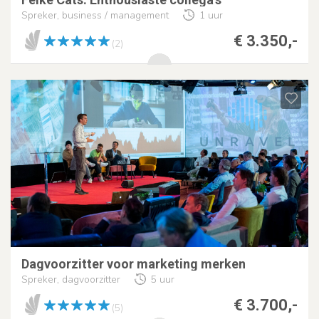
Spreker, business / management
1 uur
€ 3.350,-
(2)
Dagvoorzitter voor marketing merken
Spreker, dagvoorzitter
5 uur
€ 3.700,-
(5)