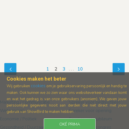
1
2
3
. . .
10
Cookies maken het beter
cookies
Wij gebruiken
om je gebruikservaring persoonlijk en handig te
maken. Ook kunnen we zo zien waar ons
websiteverkeer vandaan komt
en wat het gedrag is van onze gebruikers (anoniem).
We geven jouw
Marketing / Communicatie
Spreker voor bedrijfsfeest
persoonlijke gegevens nooit aan derden die niet direct met jouw
Wetenschap
Spreker voor opening
gebruik van ShowBird te maken hebben.
Economie / Politiek
Spreker voor jubileum
OKÉ PRIMA
Gezondheid / Duurzaamheid
Spreker voor congres