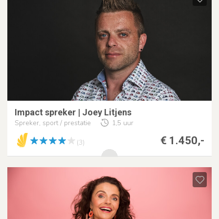
Impact spreker | Joey Litjens
Spreker, sport / prestatie
1,5 uur
€ 1.450,-
(3)