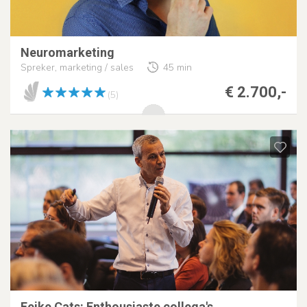
Neuromarketing
Spreker, marketing / sales
45 min
€ 2.700,-
(5)
Feike Cats: Enthousiaste collega's