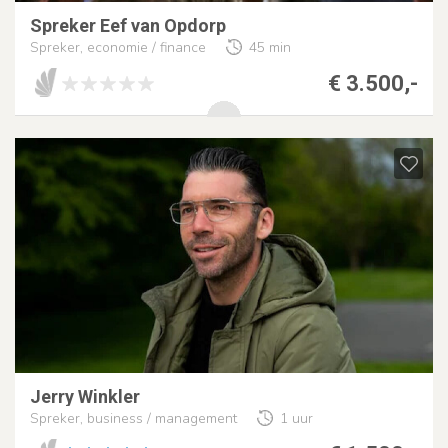
Spreker Eef van Opdorp
Spreker, economie / finance
45 min
€ 3.500,-
Jerry Winkler
Spreker, business / management
1 uur