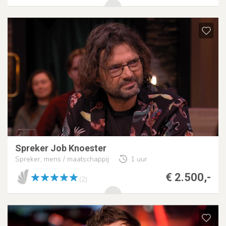
Spreker Job Knoester
Spreker, mens / maatschappij
1 uur
€ 2.500,-
(2)