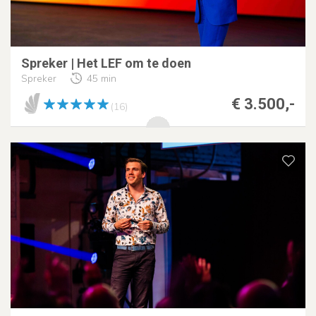
Spreker | Het LEF om te doen
Spreker
45 min
€ 3.500,-
(16)