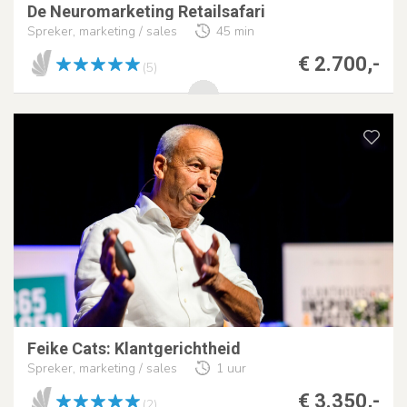
De Neuromarketing Retailsafari
Spreker, marketing / sales
45 min
€ 2.700,-
(5)
Feike Cats: Klantgerichtheid
Spreker, marketing / sales
1 uur
€ 3.350,-
(2)