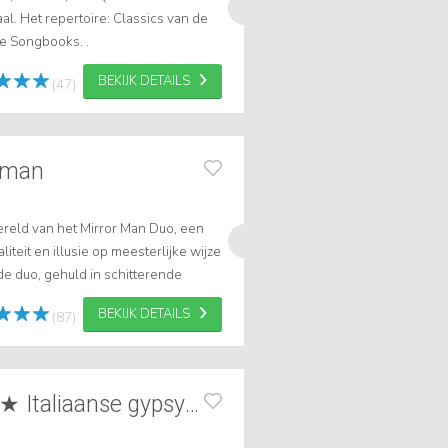
al. Het repertoire: Classics van de
e Songbooks. .
BEKIJK DETAILS
(47)
r man
reld van het Mirror Man Duo, een
teit en illusie op meesterlijke wijze
e duo, gehuld in schitterende
gt een ongekende dosis magie toe
BEKIJK DETAILS
(87)
The Maccaferris ★ Italiaanse gypsy jazz