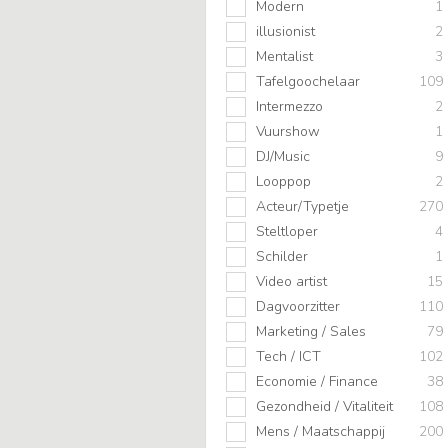
Modern
1
illusionist
2
Mentalist
3
Tafelgoochelaar
109
Intermezzo
2
Vuurshow
1
DJ/Music
9
Looppop
2
Acteur/Typetje
270
Steltloper
4
Schilder
1
Video artist
15
Dagvoorzitter
110
Marketing / Sales
79
Tech / ICT
102
Economie / Finance
38
Gezondheid / Vitaliteit
108
Mens / Maatschappij
200