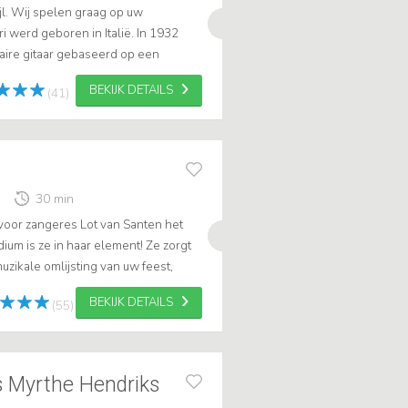
ijl. Wij spelen graag op uw
 werd geboren in Italië. In 1932
aire gitaar gebaseerd op een
 Maccaferri’s trio omarmt dit type
BEKIJK DETAILS
(41)
30 min
voor zangeres Lot van Santen het
dium is ze in haar element! Ze zorgt
uzikale omlijsting van uw feest,
tea, huwelijksceremonie, u...
BEKIJK DETAILS
(55)
s Myrthe Hendriks