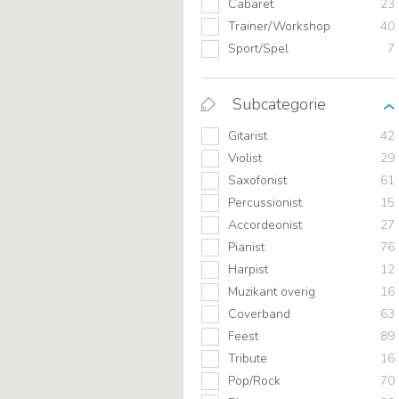
Cabaret
23
Trainer/Workshop
40
Sport/Spel
7
Subcategorie
Gitarist
42
Violist
29
Saxofonist
61
Percussionist
15
Accordeonist
27
Pianist
76
Harpist
12
Muzikant overig
16
Coverband
63
Feest
89
Tribute
16
Pop/Rock
70