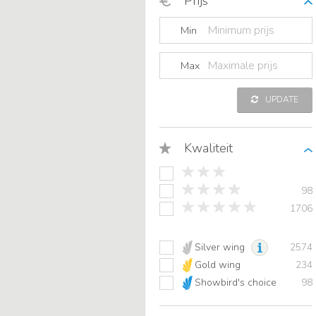
Prijs
Min
Max
UPDATE
Kwaliteit
98
1706
Silver wing
2574
Gold wing
234
Showbird's choice
98