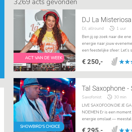
3269
acts gevonden
DJ La Misteriosa 
DJ, allround
1 uur
Ben jij op zoek naar die ene 
energie naar jouw eveneme
een feestelijke sfeer: Let’s 
ACT VAN DE WEEK
€ 250,-
Tal Saxophone -
Saxofonist
30 min
LIVE SAXOFOON DIE JE 
NOEMEN Er is een moment o
energie omslaat — meestal 
overneemt. Ik ben Tal, en dat
SHOWBIRD'S CHOICE
€ 295,-