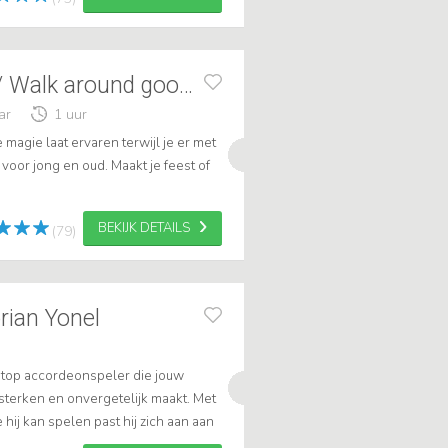
Jeffrey:Close up/ Walk around goochelaar
ar
1 uur
 magie laat ervaren terwijl je er met
voor jong en oud. Maakt je feest of
BEKIJK DETAILS
(79)
rian Yonel
n top accordeonspeler die jouw
sterken en onvergetelijk maakt. Met
hij kan spelen past hij zich aan aan
ek accordeonist Florian nu v...