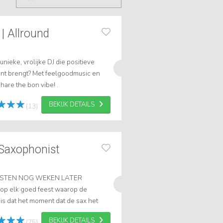
| Allround
unieke, vrolijke DJ die positieve
nt brengt? Met feelgoodmusic en
share the bon vibe! .
BEKIJK DETAILS
(13)
 Saxophonist
GASTEN NOG WEKEN LATER
p elk goed feest waarop de
is dat het moment dat de sax het
 is precies wat ik doe: ik loop het
BEKIJK DETAILS
(75)