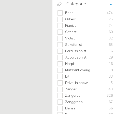
Categorie
Band
474
Orkest
25
Pianist
74
Gitarist
60
Violist
32
Saxofonist
65
Percussionist
16
Accordeonist
29
Harpist
16
Muzikant overig
18
DJ
33
Drive-in show
5
Zanger
543
Zangeres
326
Zanggroep
67
Danser
56