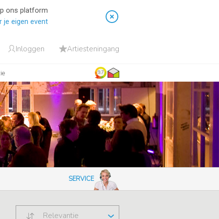
op ons platform
 je eigen event
Inloggen
Artiesteningang
ie
9.7
SERVICE
Relevantie