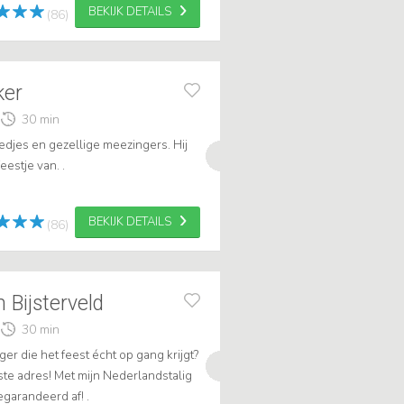
BEKIJK DETAILS
(86)
ker
30 min
iedjes en gezellige meezingers. Hij
eestje van. .
BEKIJK DETAILS
(86)
Bijsterveld
30 min
ger die het feest écht op gang krijgt?
uiste adres! Met mijn Nederlandstalig
egarandeerd af! .