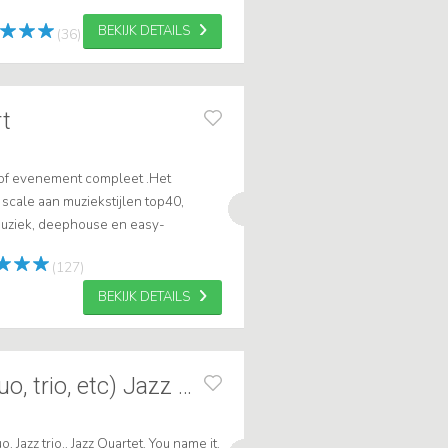
BEKIJK DETAILS
(36)
rt
 of evenement compleet .Het
scale aan muziekstijlen top40,
muziek, deephouse en easy-
ist Robert nu via showbird! Het is
(127)
BEKIJK DETAILS
Everything OK (duo, trio, etc) Jazz more
o, Jazz trio., Jazz Quartet. You name it.