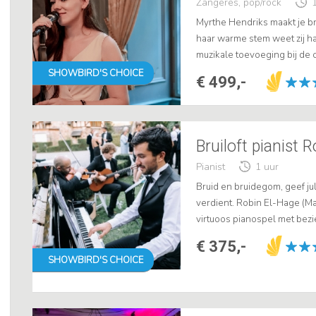
Zangeres, pop/rock
Myrthe Hendriks maakt je bru
haar warme stem weet zij ha
muzikale toevoeging bij de c
feest. .
SHOWBIRD'S CHOICE
€ 499,-
Bruiloft pianist 
Pianist
1 uur
Bruid en bruidegom, geef jul
verdient. Robin El-Hage (M
virtuoos pianospel met bez
raakt. Honderden stellen gi
€ 375,-
SHOWBIRD'S CHOICE