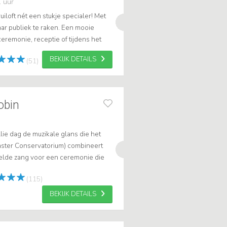
1 uur
iloft nét een stukje specialer! Met
ar publiek te raken. Een mooie
eremonie, receptie of tijdens het
BEKIJK DETAILS
(51)
Robin
lie dag de muzikale glans die het
aster Conservatorium) combineert
ielde zang voor een ceremonie die
ngen u voor — kies voor ervaring...
(115)
BEKIJK DETAILS