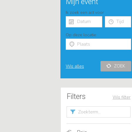
Mijn event
Ik zoek een act voor
Op deze locatie:
ZOEK
Wis alles
Filters
Wis filter