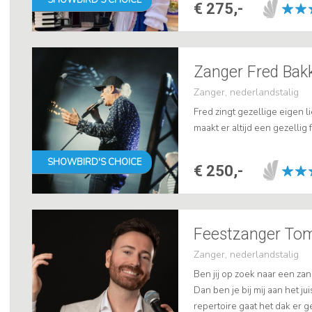
€ 275,-
Zanger Fred Bak
Zanger, nederlandstalig
Fred zingt gezellige eigen l
maakt er altijd een gezellig f
SHOWBIRD'S CHOICE
€ 250,-
Feestzanger Tom 
Zanger, nederlandstalig
Ben jij op zoek naar een zan
Dan ben je bij mij aan het j
repertoire gaat het dak er g