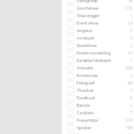
Dansgroep
28
Goochelaar
115
Waarzegger
1
Event show
19
Jongleur
1
Acrobaat
3
Stuntshow
1
Kindervoorstelling
10
Karakter/Verkleed
7
Animatie
358
Kunstenaar
3
Fotograaf
66
Thuiskok
2
Foodtruck
6
Barista
1
Cocktails
7
Presentator
119
Spreker
769