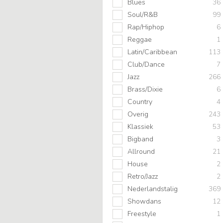
Blues
36
Soul/R&B
99
Rap/Hiphop
6
Reggae
1
Latin/Caribbean
113
Club/Dance
7
Jazz
266
Brass/Dixie
6
Country
4
Overig
243
Klassiek
53
Bigband
3
Allround
21
House
2
Retro/Jazz
2
Nederlandstalig
369
Showdans
12
Freestyle
1