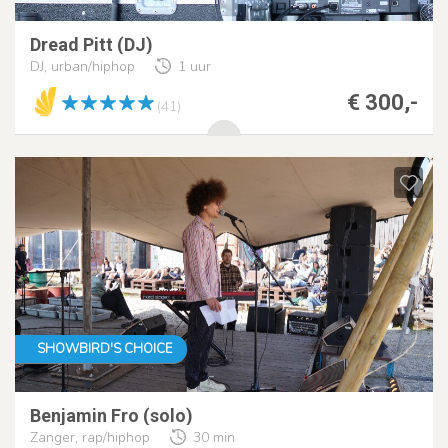
Dread Pitt (DJ)
DJ, urban/hiphop
1 uur
€ 300,-
(41)
SHOWBIRD'S CHOICE
Benjamin Fro (solo)
Zanger, rap/hiphop
30 min