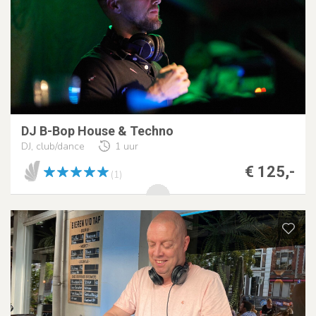
DJ B-Bop House & Techno
DJ, club/dance
1 uur
€ 125,-
(1)