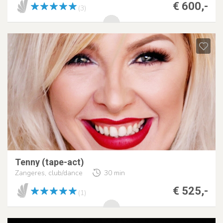
€ 600,-
(3)
Tenny (tape-act)
Zangeres, club/dance
30 min
€ 525,-
(1)