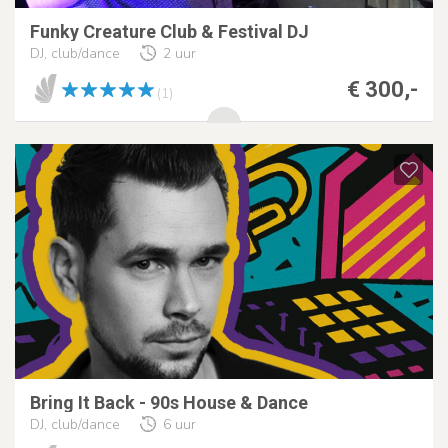
Funky Creature Club & Festival DJ
DJ, club/dance
2 uur
€ 300,-
(1)
Bring It Back - 90s House & Dance
DJ, club/dance
6 uur