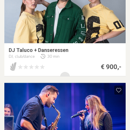
DJ Taluco + Danseressen
DJ, club/dance
30 min
€ 900,-