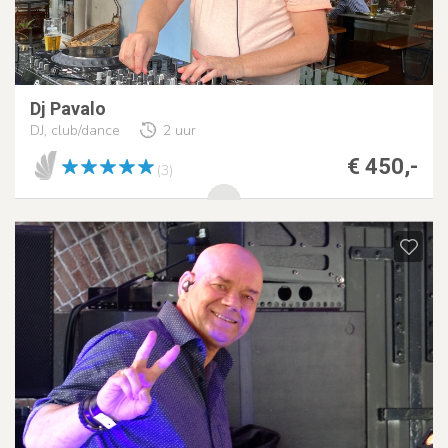
Dj Pavalo
DJ, club/dance
2 uur
€ 450,-
(3)