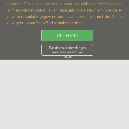
te maken. Ook kunnen we zo zien waar ons
websiteverkeer vandaan
komt en wat het gedrag is van onze gebruikers (anoniem).
We geven
jouw persoonlijke gegevens nooit aan derden die niet direct met
jouw gebruik van ShowBird te maken hebben.
OKÉ PRIMA
Pas de cookie-instellingen
aan naar persoonlijke
keuze
1
2
3
. . .
9
Rapper boeken
Wil je een rapper boeken voor jouw evenement? Of het nu gaat
over een vurige rapartiest, een hiphopact boeken, of een