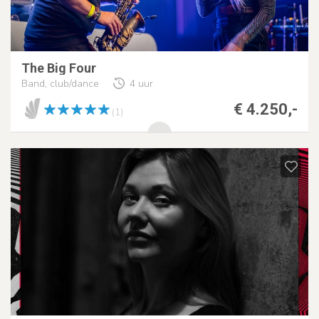
The Big Four
Band, club/dance
4 uur
€ 4.250,-
(1)