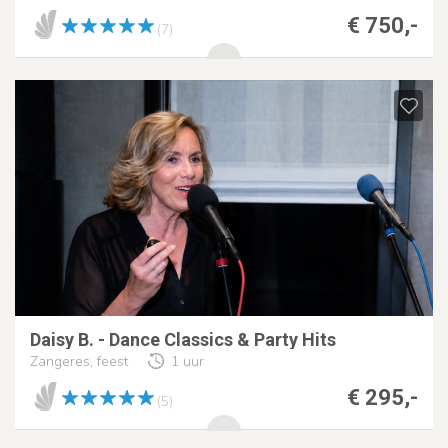
€ 750,-
(7)
Daisy B. - Dance Classics & Party Hits
Zangeres, feest
1 uur
€ 295,-
(5)