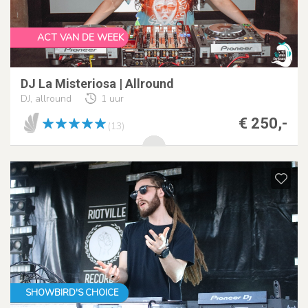
ACT VAN DE WEEK
DJ La Misteriosa | Allround
DJ, allround
1 uur
€ 250,-
(13)
SHOWBIRD'S CHOICE