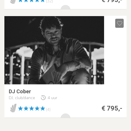
(32)
DJ Cober
DJ, club/dance
4 uur
€ 795,-
(4)