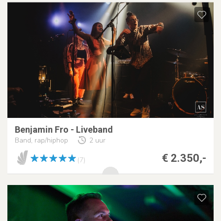
Benjamin Fro - Liveband
Band, rap/hiphop
2 uur
€ 2.350,-
(7)