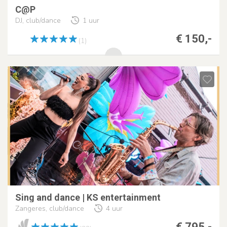
C@P
DJ, club/dance
1 uur
€ 150,-
(1)
Sing and dance | KS entertainment
Zangeres, club/dance
4 uur
€ 795,-