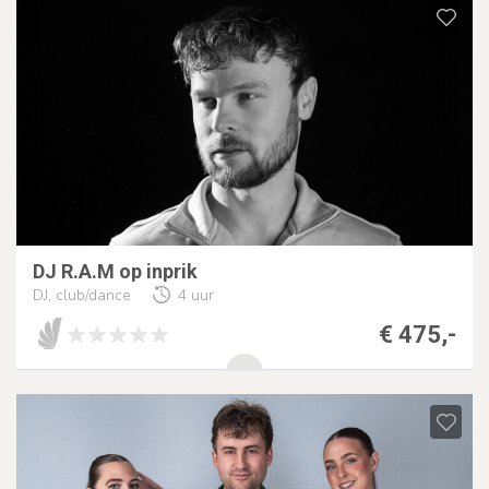
DJ R.A.M op inprik
DJ, club/dance
4 uur
€ 475,-