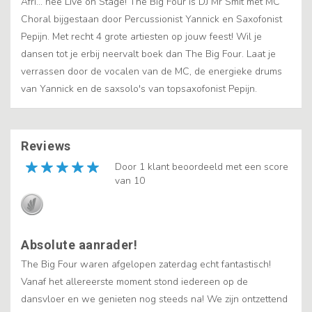
Afri... nee Live on Stage! The Big Four is DJ Mr Smit met MC
Choral bijgestaan door Percussionist Yannick en Saxofonist
Pepijn. Met recht 4 grote artiesten op jouw feest! Wil je
dansen tot je erbij neervalt boek dan The Big Four. Laat je
verrassen door de vocalen van de MC, de energieke drums
van Yannick en de saxsolo's van topsaxofonist Pepijn.
Reviews
Door 1 klant beoordeeld met een score
van 10
Absolute aanrader!
The Big Four waren afgelopen zaterdag echt fantastisch!
Vanaf het allereerste moment stond iedereen op de
dansvloer en we genieten nog steeds na! We zijn ontzettend