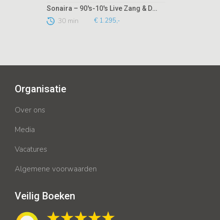
Sonaira – 90's-10's Live Zang & Dans Act
30 min
€ 1.295,-
Organisatie
Over ons
Media
Vacatures
Algemene voorwaarden
Veilig Boeken