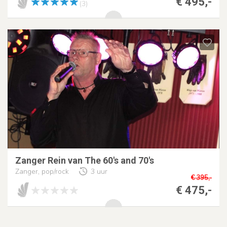
€ 495,-
(3)
Zanger Rein van The 60's and 70's
Zanger, pop/rock
3 uur
€ 395,-
€ 475,-