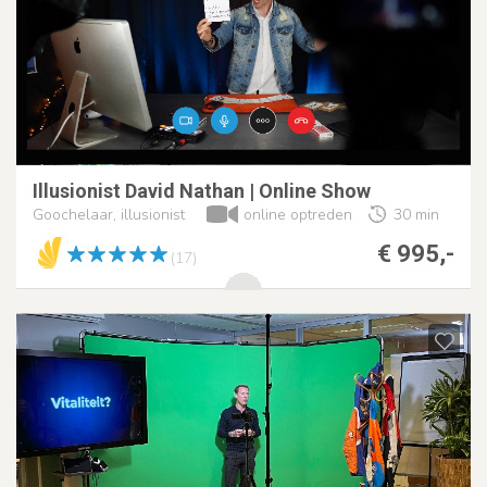
Illusionist David Nathan | Online Show
Goochelaar, illusionist
online optreden
30 min
€ 995,-
(17)