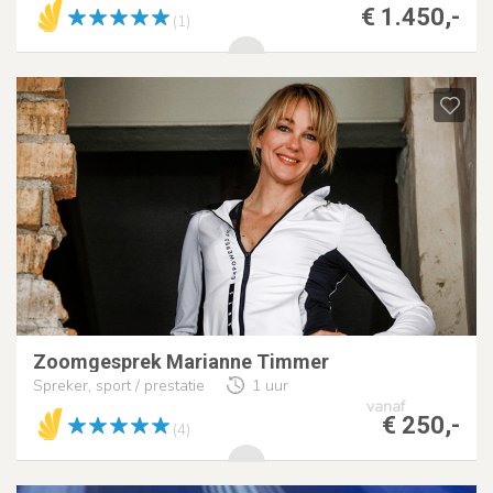
€ 1.450,-
(1)
Zoomgesprek Marianne Timmer
Spreker, sport / prestatie
1 uur
vanaf
€ 250,-
(4)