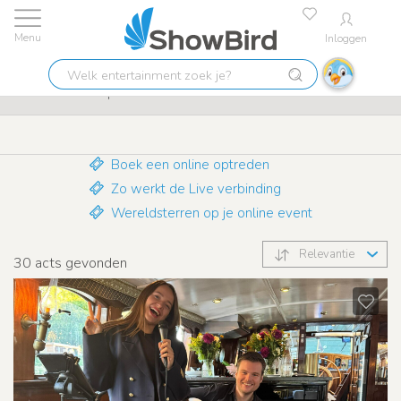
Inloggen
Laagste prijs garantie
9.7
Welk
Corona: online optredens
entertainment
zoek
je?
Boek een online optreden
Zo werkt de Live verbinding
Wereldsterren op je online event
Relevantie
30
acts gevonden