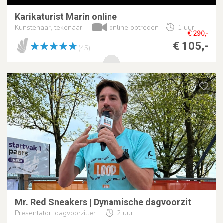
Karikaturist Marín online
Kunstenaar, tekenaar
online optreden
1 uur
€ 290,-
€ 105,-
(45)
Mr. Red Sneakers | Dynamische dagvoorzit
Presentator, dagvoorzitter
2 uur