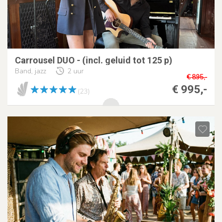
Carrousel DUO - (incl. geluid tot 125 p)
Band, jazz
2 uur
€ 895,-
€ 995,-
(23)