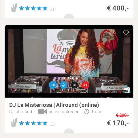
€ 400,-
(51)
DJ La Misteriosa | Allround (online)
DJ, allround
online optreden
1 uur
€ 200,-
€ 170,-
(13)