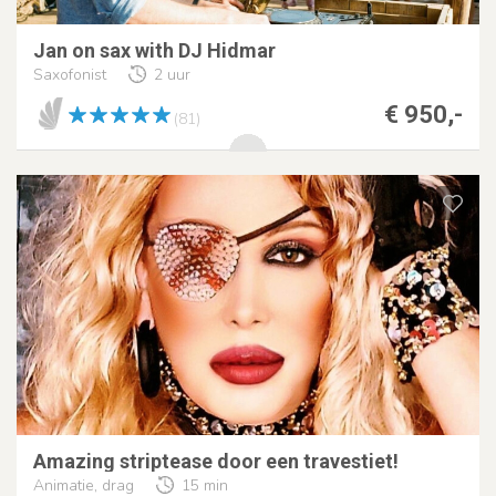
Jan on sax with DJ Hidmar
Saxofonist
2 uur
€ 950,-
(81)
Amazing striptease door een travestiet!
Animatie, drag
15 min