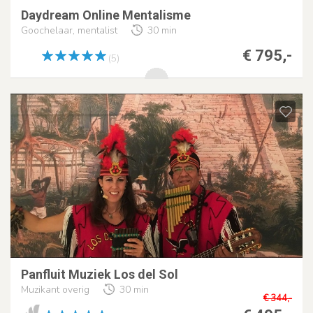
Daydream Online Mentalisme
Goochelaar, mentalist
30 min
€ 795,-
(5)
Panfluit Muziek Los del Sol
Muzikant overig
30 min
€ 344,-