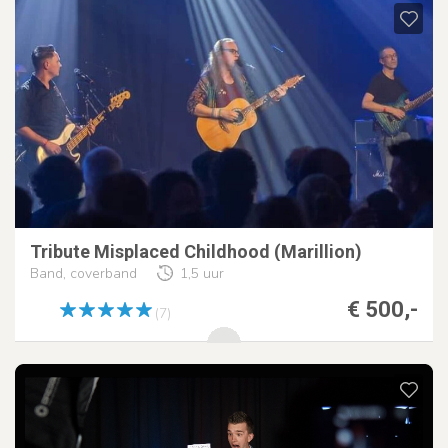
Tribute Misplaced Childhood (Marillion)
Band, coverband
1,5 uur
€ 500,-
(7)