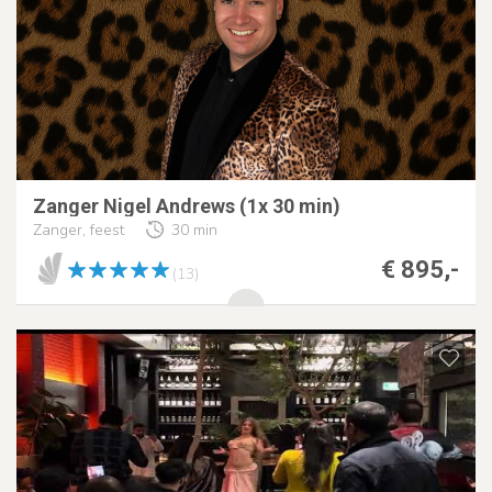
Zanger Nigel Andrews (1x 30 min)
Zanger, feest
30 min
€ 895,-
(13)