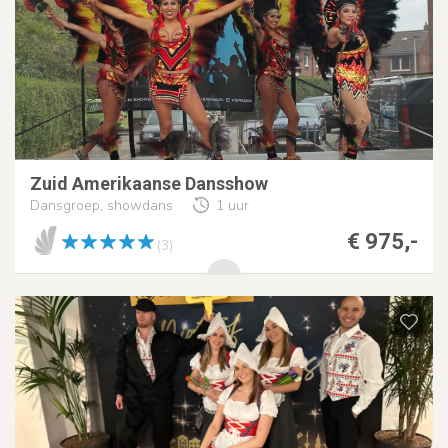
Zuid Amerikaanse Dansshow
Dansgroep, showdans
1 uur
€ 975,-
(3)