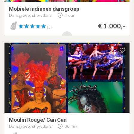
Mobiele indianen dansgroep
Dansgroep, showdans
4 uur
€ 1.000,-
(3)
Moulin Rouge/ Can Can
Dansgroep, showdans
30 min