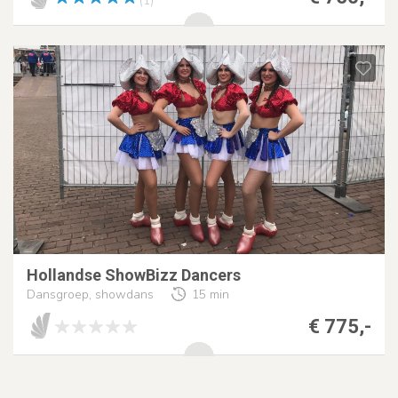
(1)
Hollandse ShowBizz Dancers
Dansgroep, showdans
15 min
€ 775,-