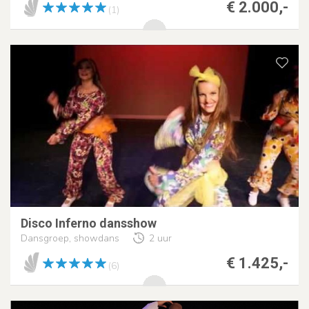
€ 2.000,-
(1)
Disco Inferno dansshow
Dansgroep, showdans
2 uur
€ 1.425,-
(6)