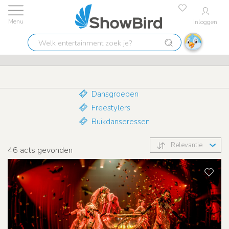
Inloggen
Laagste prijs garantie
9.7
Welk
Dansers
entertainment
zoek
je?
Dansgroepen
Freestylers
Buikdanseressen
Relevantie
46
acts gevonden