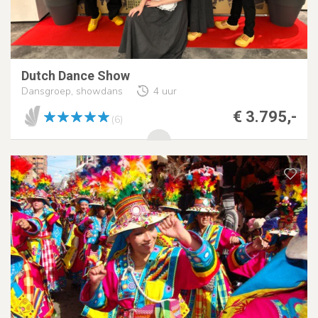
Dutch Dance Show
Dansgroep, showdans
4 uur
€ 3.795,-
(6)