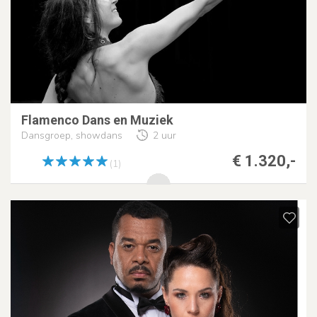
Flamenco Dans en Muziek
Dansgroep, showdans
2 uur
€ 1.320,-
(1)