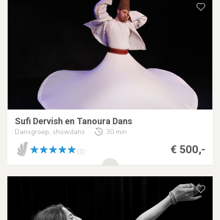
Sufi Dervish en Tanoura Dans
Dansgroep, showdans
30 min
€ 500,-
(1)