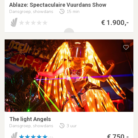
Ablaze: Spectaculaire Vuurdans Show
Dansgroep, showdans
15 min
€ 1.900,-
The light Angels
Dansgroep, showdans
3 uur
€ 750,-