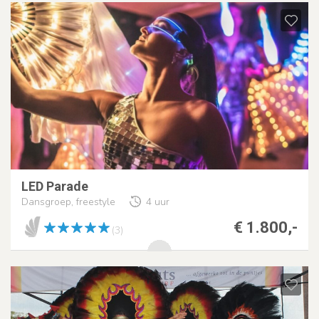
LED Parade
Dansgroep, freestyle
4 uur
€ 1.800,-
(3)