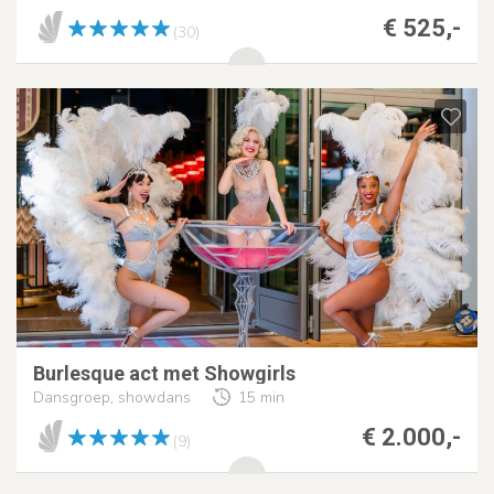
€ 525,-
(30)
Burlesque act met Showgirls
Dansgroep, showdans
15 min
€ 2.000,-
(9)