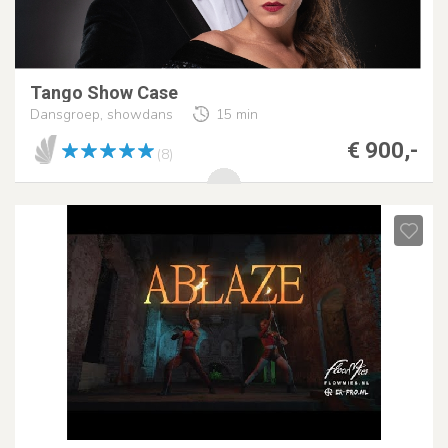
Tango Show Case
Dansgroep, showdans
15 min
€ 900,-
(8)