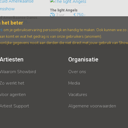
The light Angels
3 uur
€ 750,-
Zuid Amerikaanse Dansshow
 het beter
1 uur
€ 975,-
es
om je gebruikservaring persoonlijk en handig te maken. Ook kunnen we zo
an komt en wat het gedrag is van onze gebruikers (anoniem).
nlijke gegevens nooit aan derden die niet direct met jouw gebruik van Sho
Artiesten
Organisatie
Waarom Showbird
Over ons
Zo werkt het
Media
Voor agenten
Vacatures
Artiest Support
Algemene voorwaarden