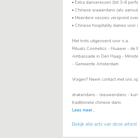
▪️ Extra danseressen (tot 3–6 perf
▪️ Chinese waaierdans (als aanvul
▪️ Meerdere sessies verspreid ov
▪️ Chinese hospitality dames voor
Met trots uitgevoerd voor o.a.:
Rituals Cosmetics - Huawei - de B
Ambassade in Den Haag - Ministe
- Gemeente Amsterdam
Vragen? Neem contact met ons op 
drakendans - leeuwendans - kung 
traditionele chinese dans
Bekijk alle acts van deze artiest