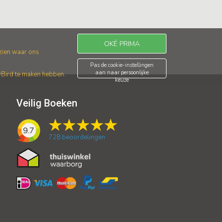
OKÉ PRIMA
 zien waar ons
Pas de cookie-instellingen
aan naar persoonlijke
wBird te maken hebben.
keuze
Veilig Boeken
9.7
728
beoordelingen