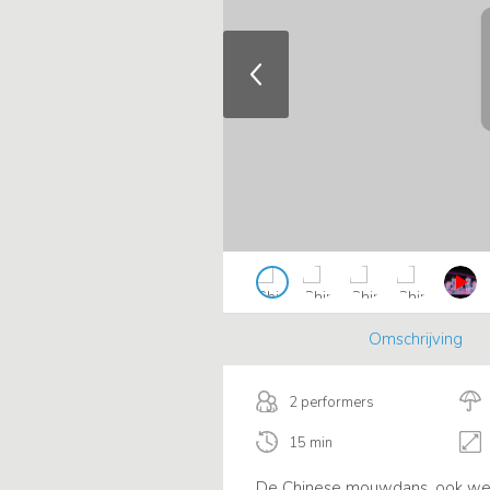
Omschrijving
2 performers
15 min
De Chinese mouwdans, ook wel