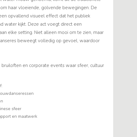
 om haar vloeiende, golvende bewegingen. De
n opvallend visueel effect dat het publiek
d water kijkt. Deze act voegt direct een
aan elke setting. Niet alleen mooi om te zien, maar
 danseres beweegt volledig op gevoel, waardoor
 bruiloften en corporate events waar sfeer, cultuur
f:
 mouwdanseressen
en
hinese sfeer
support en maatwerk