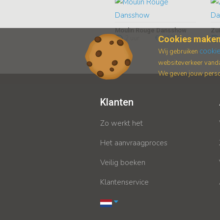
Moulin Rouge Dansshow
Cookies maken
2 uur
€ 1.425,-
cooki
Wij gebruiken
websiteverkeer vanda
We geven jouw persoo
Klanten
Zo werkt het
Het aanvraagproces
Veilig boeken
Klantenservice