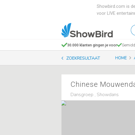
Showbird.com is de
voor LIVE entertai
W
en
zo
30.000 klanten gingen je voor
Gemidde
je
ZOEKRESULTAAT
HOME
Chinese Mouwend
Dansgroep , Showdans