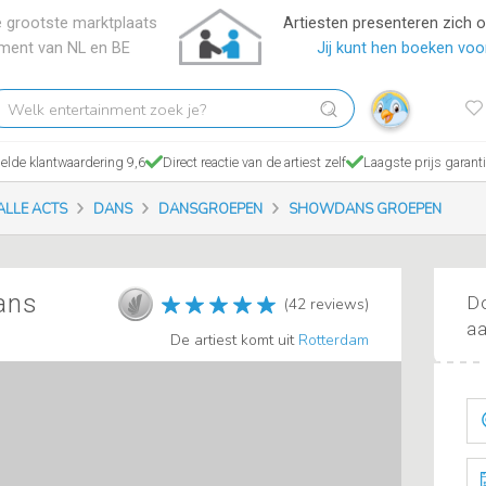
 grootste marktplaats
Artiesten presenteren zich 
nment van NL en BE
Jij kunt hen boeken voor
elk
tertainment
ek
lde klantwaardering 9,6
Direct reactie van de artiest zelf
Laagste prijs garant
?
ALLE ACTS
DANS
DANSGROEPEN
SHOWDANS GROEPEN
ans
Do
(42 reviews)
aa
De artiest komt uit
Rotterdam