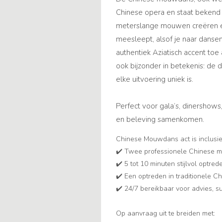
Chinese opera en staat bekend
meterslange mouwen creëren ee
meesleept, alsof je naar dansen
authentiek Aziatisch accent toe 
ook bijzonder in betekenis: de
elke uitvoering uniek is.
Perfect voor gala’s, dinershows,
en beleving samenkomen.
Chinese Mouwdans act is inclusie
✔️ Twee professionele Chinese
✔️ 5 tot 10 minuten stijlvol optred
✔️ Een optreden in traditionele C
✔️ 24/7 bereikbaar voor advies, 
Op aanvraag uit te breiden met: