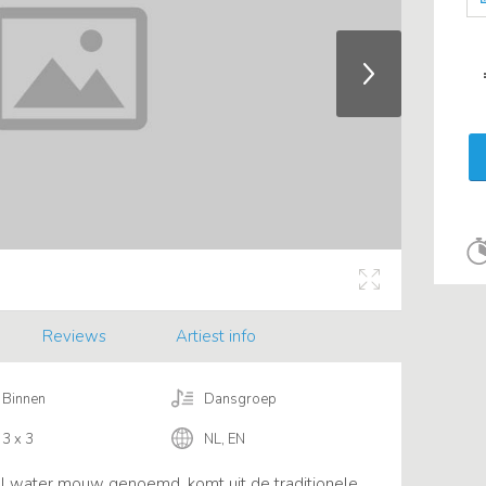
Reviews
Artiest info
Binnen
Dansgroep
3 x 3
NL, EN
 water mouw genoemd, komt uit de traditionele