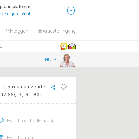
op ons platform
 je eigen event
Inloggen
Artiesteningang
ie
9.7
HULP
e een vrijblijvende
nvraag bij artiest