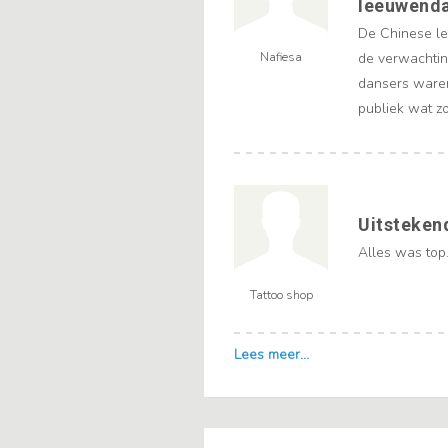
leeuwend
De Chinese le
Nafiesa
de verwachtin
dansers waren
publiek wat z
Uitstekend
Alles was top
Tattoo shop