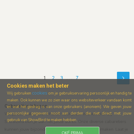
1
2
3
. . .
7
Cookies maken het beter
cookies
Wij gebruiken
om je gebruikservaring persoonlijk en handig te
maken. Ook kunnen we zo zien waar ons
websiteverkeer vandaan komt
Cabaretier inhuren
en wat het gedrag is van onze gebruikers (anoniem).
We geven jouw
Wil je een cabaretier inhuren voor jouw evenement? Bij
persoonlijke gegevens nooit aan derden die niet direct met jouw
gebruik van ShowBird te maken hebben.
ShowBird ben je aan het juiste adres. Onze diverse cabaretiers
kunnen jouw bijzondere dag nog onvergetelijker maken. Laat je
OKÉ PRIMA