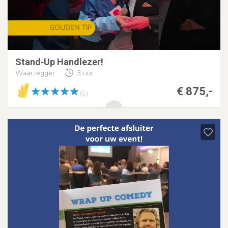
GOUDEN TIP
Stand‑Up Handlezer!
Waarzegger
3 uur
€ 875,-
(5)