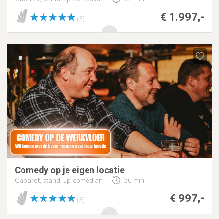
€ 1.997,-
(3)
Comedy op je eigen locatie
Cabaret, stand-up comedian
30 min
€ 997,-
(3)