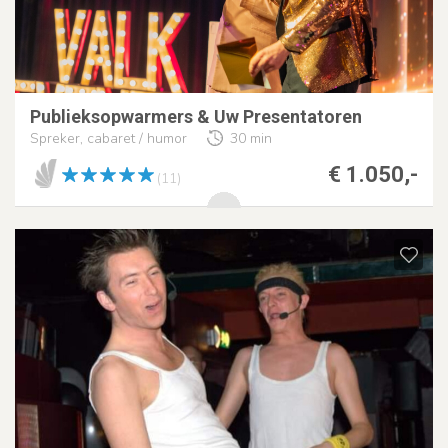
Publieksopwarmers & Uw Presentatoren
Spreker, cabaret / humor
30 min
€ 1.050,-
(11)