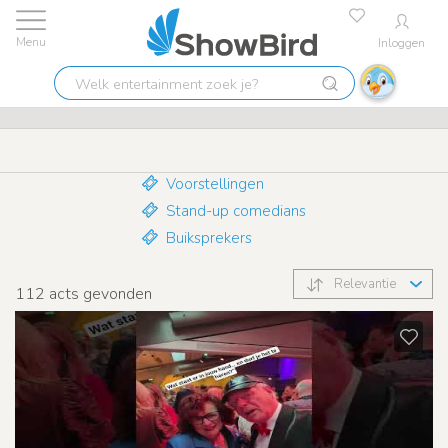
Inloggen
Laagste prijs garantie
9.7
Welk
Cabaret
entertainment
zoek
je?
Voorstellingen
Stand-up comedians
Buiksprekers
Relevantie
112
acts gevonden