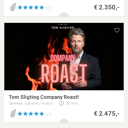
€ 2.350,-
(17)
Tom Sligting Company Roast!
Spreker, cabaret / humor
30 min
€ 2.475,-
(17)