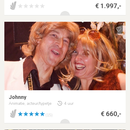
€ 1.997,-
Johnny
Animatie, acteur/typetje
4 uur
€ 660,-
(15)