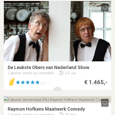
De Leukste Obers van Nederland Show
Cabaret, stand-up comedian
1,5 uur
€ 1.465,-
(11)
Raymon Hofkens Maatwerk Comedy
Cabaret, stand-up comedian
30 min