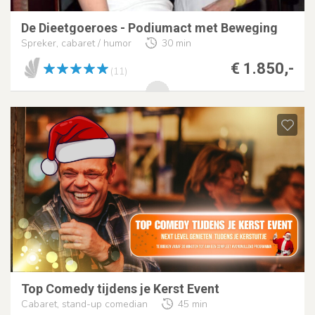
De Dieetgoeroes - Podiumact met Beweging
Spreker, cabaret / humor
30 min
€ 1.850,-
(11)
Top Comedy tijdens je Kerst Event
Cabaret, stand-up comedian
45 min