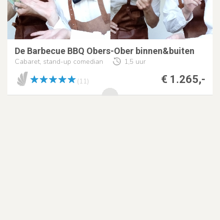
De Barbecue BBQ Obers-Ober binnen&buiten
Cabaret, stand-up comedian
1,5 uur
€ 1.265,-
(11)