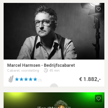
Marcel Harmsen - Bedrijfscabaret
Cabaret, voorstelling
45 min
€ 1.882,-
(3)