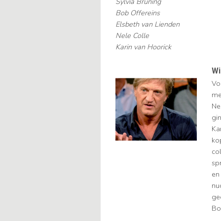
Sylvia Bruning
Bob Offereins
Elsbeth van Lienden
Nele Colle
Karin van Hoorick
Wi
Vo
me
Ne
gin
Ka
kop
co
spr
en
nu
ge
Bo