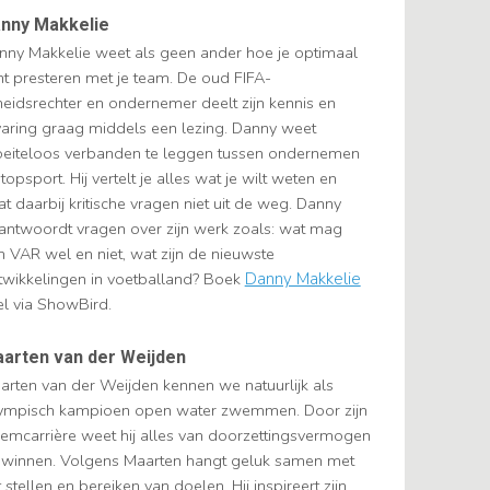
nny Makkelie
nny Makkelie weet als geen ander hoe je optimaal
nt presteren met je team. De oud FIFA-
heidsrechter en ondernemer deelt zijn kennis en
varing graag middels een lezing. Danny weet
eiteloos verbanden te leggen tussen ondernemen
topsport. Hij vertelt je alles wat je wilt weten en
t daarbij kritische vragen niet uit de weg. Danny
antwoordt vragen over zijn werk zoals: wat mag
n VAR wel en niet, wat zijn de nieuwste
twikkelingen in voetballand? Boek
Danny Makkelie
el via ShowBird.
arten van der Weijden
arten van der Weijden kennen we natuurlijk als
ympisch kampioen open water zwemmen. Door zijn
emcarrière weet hij alles van doorzettingsvermogen
 winnen. Volgens Maarten hangt geluk samen met
 stellen en bereiken van doelen. Hij inspireert zijn