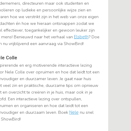
dernemers, directeuren maar ook studenten en
holieren op ludieke en persoonlijke wijze zien en
varen hoe we verstrikt zijn in het web van onze eigen
dachten én hoe we hieraan ontsnappen zodat we
l effectiever, toegankelijker en gewoon leuker zijn
s mens! Benieuwd naar het verhaal van
Elsbeth
? Doe
n nu vrijblijvend een aanvraag via ShowBird!
le Colle
spirerende en erg motiverende interactieve lezing
or Nele Colle over opruimen en hoe dat leidt tot een
nvoudiger en duurzamer leven. Je gaat naar huis
t veel zin en praktische, duurzame tips om opnieuw
t en overzicht te creëren in je huis, maar ook in je
fd. ​Een interactieve lezing over ontspullen,
ruimen en organiseren en hoe dat leidt tot een
nvoudiger en duurzaam leven. Boek
Nele
nu snel
a ShowBird!