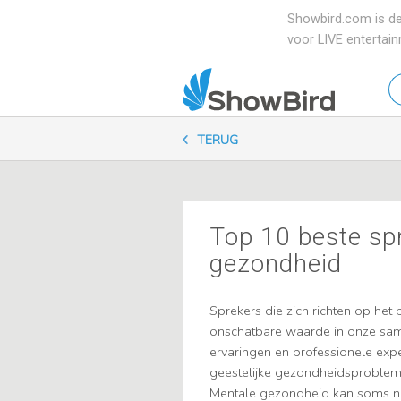
Showbird.com is de
voor LIVE entertai
W
en
zo
TERUG
je
Top 10 beste sp
gezondheid
Sprekers die zich richten op het
onschatbare waarde in onze same
ervaringen en professionele exp
geestelijke gezondheidsproblem
Mentale gezondheid kan soms no