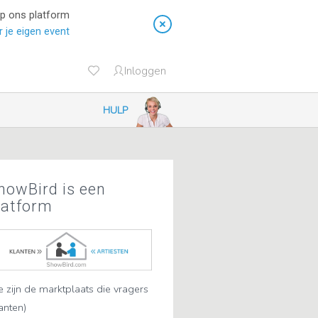
op ons platform
 je eigen event
Inloggen
HULP
howBird is een
latform
 zijn de marktplaats die vragers
lanten)