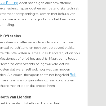
lvia Bruning
deelt haar eigen allesomvattende,
ieke leiderschapsmodel en een belangrijke techniek
 tot meer ontspanning te komen met behulp van
ts wat we allemaal dagelijks bij ons hebben: onze
emhaling.
b Offereins
 een steeds sneller veranderende wereld zijn we
lemaal verschillend en toch ook op zoveel vlakken
tzelfde. We willen allemaal geluk ervaren, of dit nou
ofessioneel of privé het geval is. Maar, soms loopt
t leven zo onverwachts of ingewikkeld dat we
rgeten dat we er zelf ook nog wat van mogen
nden. Als coach, therapeut en trainer begeleid
Bob
nsen, teams en organisaties op een concrete en
chtere manier door dat proces heen.
sbeth van Lienden
pert Generalist Elsbeth van Lienden laat