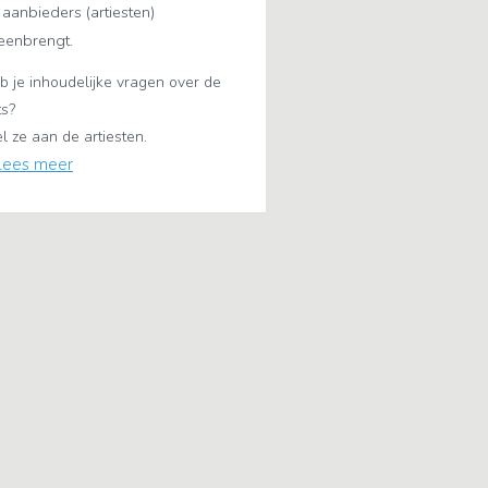
 aanbieders (artiesten)
jeenbrengt.
b je inhoudelijke vragen over de
ts?
tel ze aan de artiesten.
Lees meer