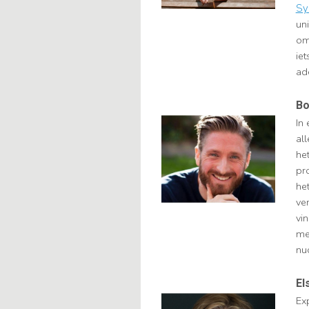
Sy
un
om
ie
ad
Bo
In
al
he
pr
he
ve
vi
me
nu
El
Ex