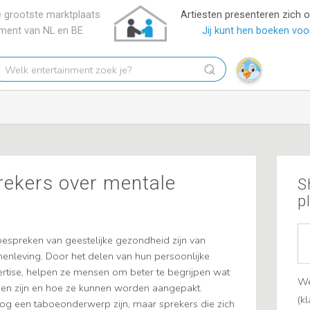
 grootste marktplaats
Artiesten presenteren zich 
nment van NL en BE
Jij kunt hen boeken voor
elk
tertainment
ek
?
rekers over mentale
S
p
 bespreken van geestelijke gezondheid zijn van
nleving. Door het delen van hun persoonlijke
ertise, helpen ze mensen om beter te begrijpen wat
We
en zijn en hoe ze kunnen worden aangepakt.
(k
g een taboeonderwerp zijn, maar sprekers die zich