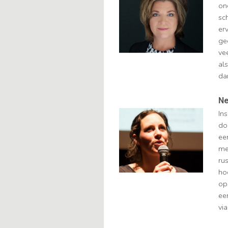
on
sc
er
ge
vee
al
da
Ne
In
do
ee
me
rus
hoo
op
ee
vi