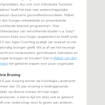
amprestaties, dus ook voor individuele 'business
tatoes' heeft het heel veel wetenschappelijke
wezen duurzame gezondheidsvoordelen. Mabel
n den Dungen ontwikkelde en presenteerde
rschillende televisie programma's. Was
ofdredacteur van verschillende bladen o.a. Garp*
usiness blad voor hoger opgeleiden) en heeft sinds
13 een eigen Coaching praktijk van waaruit zij ook
gelmatig lezingen geeft. Wil je af van het eeuwige
vecht om medewerkers gemotiveerd, betrokken en
ergiek te krijgen en houden? Dan is
Mabel van den
ngen
het geheime wapen voor jouw organisatie.
lvia Bruning
t 6 jaar ervaring binnen de Koninklijke Landmacht
 meer dan 16 jaar ervaring in leidinggevende
sities op diverse niveaus én haar eigen
enslessen, is het nu tijd om alles wat ze geleerd
eft over leiderschap door te geven aan anderen.