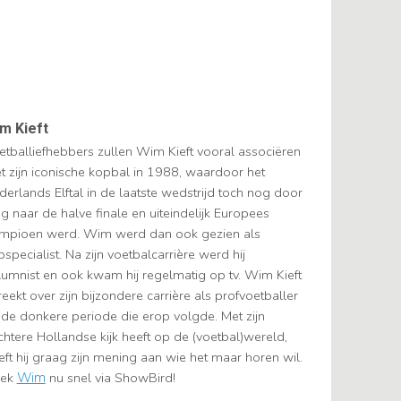
m Kieft
etballiefhebbers zullen Wim Kieft vooral associëren
t zijn iconische kopbal in 1988, waardoor het
derlands Elftal in de laatste wedstrijd toch nog door
g naar de halve finale en uiteindelijk Europees
mpioen werd. Wim werd dan ook gezien als
specialist. Na zijn voetbalcarrière werd hij
lumnist en ook kwam hij regelmatig op tv. Wim Kieft
eekt over zijn bijzondere carrière als profvoetballer
 de donkere periode die erop volgde. Met zijn
chtere Hollandse kijk heeft op de (voetbal)wereld,
eft hij graag zijn mening aan wie het maar horen wil.
ek
Wim
nu snel via ShowBird!