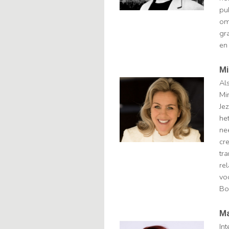
pu
om
gra
en
Mi
Al
Mi
Jez
het
ne
cr
tr
re
vo
Bo
Ma
In