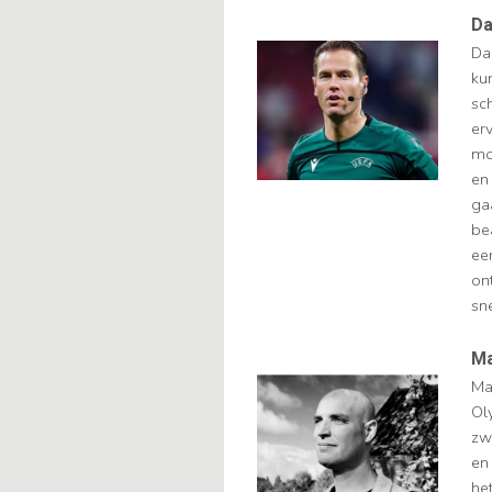
Da
Da
ku
sc
er
mo
en 
gaa
be
ee
on
sn
Ma
Ma
Ol
zw
en
het