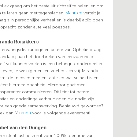
bliek graag om het beste uit zichzelf te halen, en om
 te leren gaan met tegenslagen.
Maarten
vertelt je
ag zijn persoonlijke verhaal en is daarbij altijd open
 oprecht, zonder al te veel poespas.
randa Roijakkers
s ervaringsdeskundige en auteur van Ophelie draagt
randa bij aan het doorbreken van eenzaamheid.
elf vrij kunnen voelen is een belangrijk onderdeel in
 leven, te weinig mensen voelen zich vrij. Miranda
emt de mensen mee en laat zien wat vrijheid is en
eëert hiermee openheid. Hierdoor gaat men
ansparanter communiceren. Dit leidt tot betere
laties en onderlinge verhoudingen die nodig zijn
or een goede samenwerking. Benieuwd geworden?
ek dan
Miranda
voor je volgende evenement!
bel van den Dungen
termittent fasting zorgt voor 100% toename van