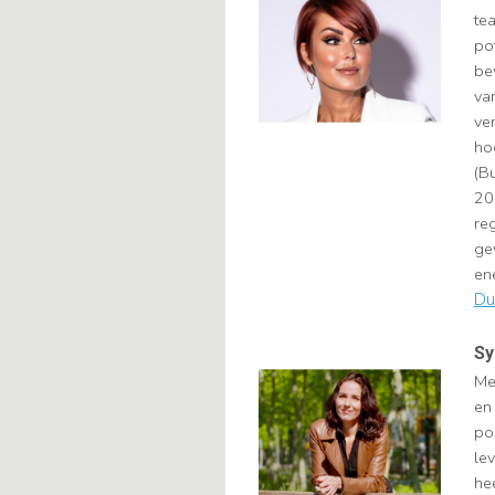
te
po
be
va
ve
ho
(B
20
re
ge
en
Du
Sy
Me
en
po
lev
he