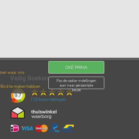
OKÉ PRIMA
 zien waar ons
Veilig Boeken
Pas de cookie-instellingen
aan naar persoonlijke
wBird te maken hebben.
keuze
9.7
728
beoordelingen