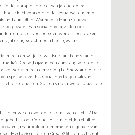
e je de laptop en mobiel van je kind op een
 en hoe je kunt voorkomen dat kwaadwillenden de
stand aanzetten. Wanneer je Maria Genova-
ver de gevaren van social media, zullen ook
t vinden, omdat er voorbeelden worden besproken
en zijnLezing social media laten geven?
cial media en wil je jouw luisteraars kennis laten
 media? Doe vrijblijvend een aanvraag voor de act
reker social media eenvoudig bij Showbird. Heb je
een spreker over het social media gebruik van
t met ons opnemen. Samen vinden we de artiest die
l jij meer weten over de toekomst van e-retail? Dan
 je goed bij Tom Coronel! Hij is namelijk niet alleen
tocoureur, maar ook ondernemer en eigenaar van
oster Media Solutions en Create2fit. Tom zelf zegt