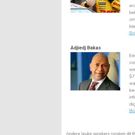
ero
be
om
bie
Bo
Adjiedj Bakas
Ee
co
we
$7,
wa
be
in
dig
Bo
Andere leuke sprekers rondom dit t