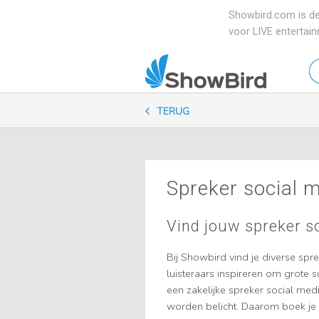
Showbird.com is de
voor LIVE entertai
W
en
zo
TERUG
je
Spreker social 
Vind jouw spreker s
Bij Showbird vind je diverse spr
luisteraars inspireren om grote 
een zakelijke spreker social med
worden belicht. Daarom boek je 