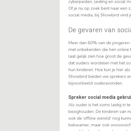
cyberpesten, sexting en social 
Of je nu op zoek bent naar een z
social media, bij Showbird vind j
De gevaren van soci
Meer dan 60% van de jongeren o
met onbekenden die hen online t
laat gelijk zien hoe groot de ge
dat ouders worstelen met het so
hun kinderen. Hoe kun je hier al
Showbird bieden we sprekers en 
bijvoorbeeld ouderavonden.
Spreker social media gebru
Als ouder is het soms lastig in t
bezighouden. De kinderen van nu
ook de ‘offline wereld’ nog kunn
bekwamer, maar ook onvoorzichtig