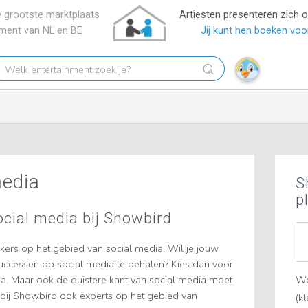
 grootste marktplaats
Artiesten presenteren zich 
nment van NL en BE
Jij kunt hen boeken voor
elk
tertainment
ek
?
media
S
p
ocial media bij Showbird
ekers op het gebied van social media. Wil je jouw
successen op social media te behalen? Kies dan voor
ia. Maar ook de duistere kant van social media moet
We
bij Showbird ook experts op het gebied van
(k