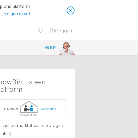
op ons platform
 je eigen event
Inloggen
HULP
howBird is een
latform
 zijn de marktplaats die vragers
lanten)