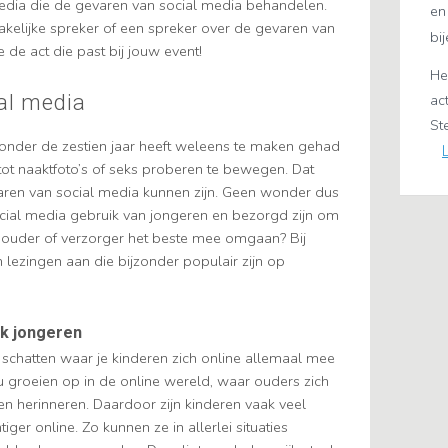
media die de gevaren van social media behandelen.
en
akelijke spreker of een spreker over de gevaren van
bi
e de act die past bij jouw event!
He
al media
ac
S
nder de zestien jaar heeft weleens te maken gehad
ot naaktfoto’s of seks proberen te bewegen. Dat
varen van social media kunnen zijn. Geen wonder dus
cial media gebruik van jongeren en bezorgd zijn om
s ouder of verzorger het beste mee omgaan? Bij
lezingen aan die bijzonder populair zijn op
ik jongeren
e schatten waar je kinderen zich online allemaal mee
 groeien op in de online wereld, waar ouders zich
en herinneren. Daardoor zijn kinderen vaak veel
er online. Zo kunnen ze in allerlei situaties