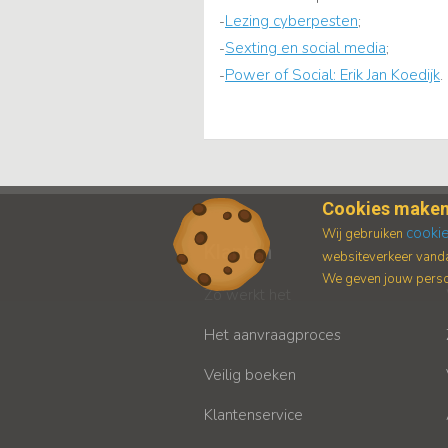
Lezing cyberpesten
-
;
Sexting en social media
-
;
Power of Social: Erik Jan Koedijk
-
.
Cookies maken
cooki
Wij gebruiken
Klanten
websiteverkeer vanda
We geven jouw persoo
Zo werkt het
Het aanvraagproces
Veilig boeken
Klantenservice