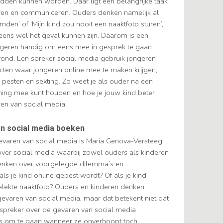
dden kunnen worden. Daar ligt een belangrijke taak
eren en communiceren. Ouders denken namelijk al
emden’ of ‘Mijn kind zou nooit een naaktfoto sturen’,
 eens wel het geval kunnen zijn. Daarom is een
ongeren handig om eens mee in gesprek te gaan
vond. Een spreker social media gebruik jongeren
ecten waar jongeren online mee te maken krijgen,
e pesten en sexting. Zo weet je als ouder na een
ening mee kunt houden en hoe je jouw kind beter
en van social media.
n social media boeken
evaren van social media is Maria Genova-Versteeg.
g over social media waarbij zowel ouders als kinderen
enken over voorgelegde dilemma’s en
ls je kind online gepest wordt? Of als je kind
elekte naaktfoto? Ouders en kinderen denken
 gevaren van social media, maar dat betekent niet dat
n spreker over de gevaren van social media
es om te gaan wanneer ze onverhoopt toch