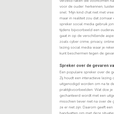
verzeild raken die voorkomen ha
voor de ouder: herkennen, luist
snel: ‘Mijn kind chat niet met vre
maar in realiteit zou dat zomaar
spreker social media gebruik j
tijdens bijvoorbeeld een oudera
gaat in op de verschillende asp
zoals cyber crime, privacy, onlin
lezing social media waar je rek
kunt beschermen tegen de gevar
Spreker over de gevaren va
Een populaire spreker over de g
Zij houdt een interactieve lezin
uitgenodigd worden om na te d
praktijkvoorbeelden. Wat doe je a
gechanteerd wordt met een uitg
misschien liever niet na over de
ze er niet zijn. Daarom geeft ee
handvatten om met deze situati