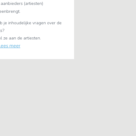
 aanbieders (artiesten)
jeenbrengt.
b je inhoudelijke vragen over de
ts?
tel ze aan de artiesten.
Lees meer