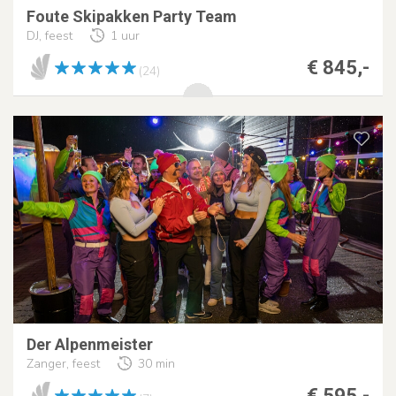
Foute Skipakken Party Team
DJ, feest
1 uur
€ 845,-
(24)
Der Alpenmeister
Zanger, feest
30 min
€ 595,-