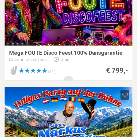
Mega FOUTE Disco Feest 100% Dansgarantie
Drive-in show, feest
3 uur
€ 799,-
(11)