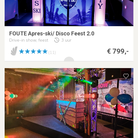
FOUTE Apres-ski/ Disco Feest 2.0
Drive-in show, feest
3 uur
€ 799,-
(11)