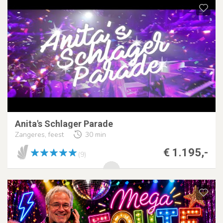
Anita's Schlager Parade
Zangeres, feest
30 min
€ 1.195,-
(9)