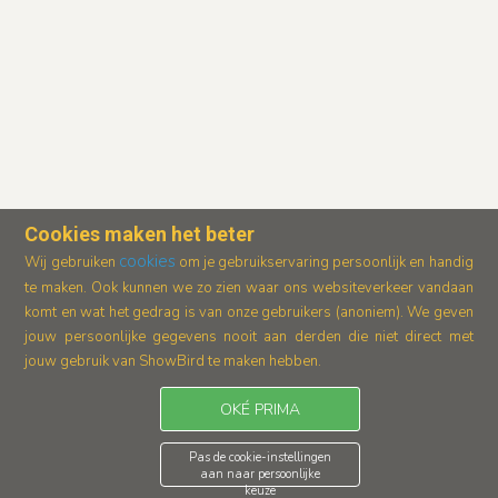
Cookies maken het beter
cookies
Wij gebruiken
om je gebruikservaring persoonlijk en handig
te maken. Ook kunnen we zo zien waar ons
websiteverkeer vandaan
komt en wat het gedrag is van onze gebruikers (anoniem).
We geven
jouw persoonlijke gegevens nooit aan derden die niet direct met
jouw gebruik van ShowBird te maken hebben.
OKÉ PRIMA
Pas de cookie-instellingen
aan naar persoonlijke
keuze