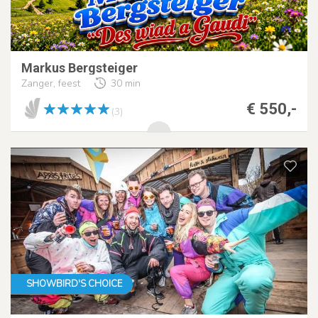
Markus Bergsteiger
Zanger, feest
30 min
€ 550,-
(3)
SHOWBIRD'S CHOICE