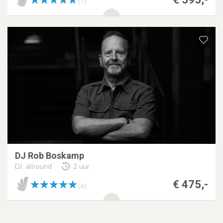
(7)
DJ Rob Boskamp
DJ, allround
2 uur
€ 475,-
(4)