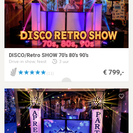
DISCO/Retro SHOW 70's 80's 90's
Drive-in show, feest
3 uur
€ 799,-
(11)