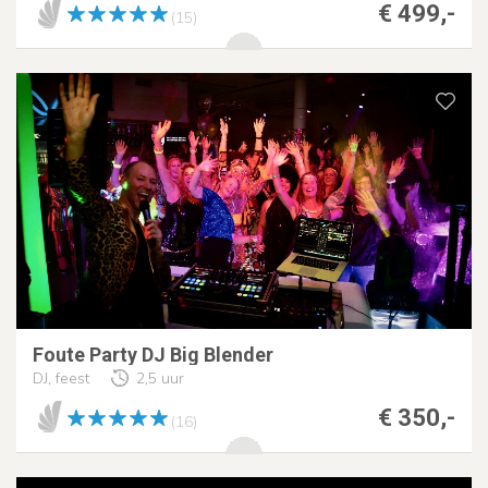
€ 499,-
(15)
Foute Party DJ Big Blender
DJ, feest
2,5 uur
€ 350,-
(16)