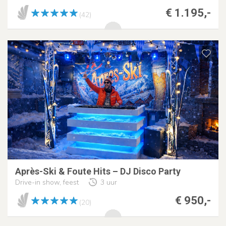
€ 1.195,-
(42)
Après-Ski & Foute Hits – DJ Disco Party
Drive-in show, feest
3 uur
€ 950,-
(20)