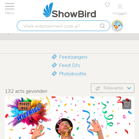
Inloggen
Laagste prijs garantie
9.7
Welk
Après Ski
entertainment
zoek
je?
Feestzangers
Feest DJ's
Photobooths
Relevantie
132
acts gevonden