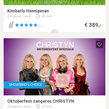
Kimberly Hennipman
Zangeres, feest
45 min
€ 389,-
(53)
SHOWBIRD'S CHOICE
Oktoberfest zangeres CHRISTYN
Zangeres, feest
30 min