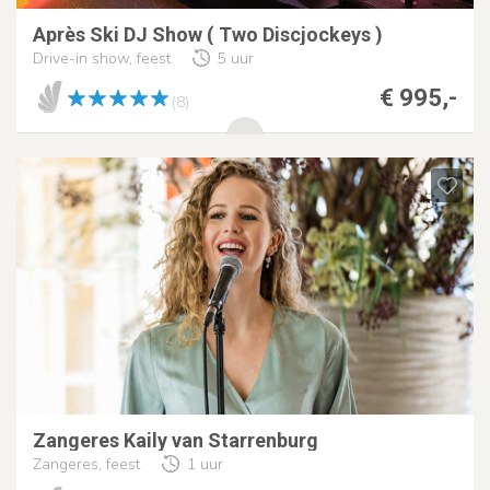
Après Ski DJ Show ( Two Discjockeys )
Drive-in show, feest
5 uur
€ 995,-
(8)
Zangeres Kaily van Starrenburg
Zangeres, feest
1 uur