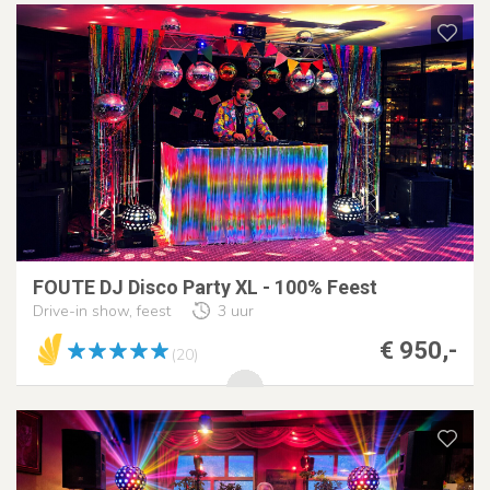
FOUTE DJ Disco Party XL - 100% Feest
Drive-in show, feest
3 uur
€ 950,-
(20)