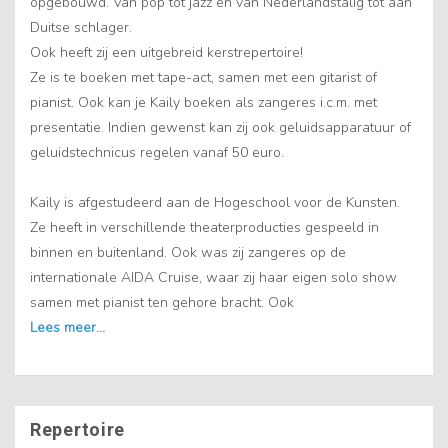
opgebouwd. Van pop tot jazz en van Nederlandstalig tot aan
Duitse schlager.
Ook heeft zij een uitgebreid kerstrepertoire!
Ze is te boeken met tape-act, samen met een gitarist of
pianist. Ook kan je Kaily boeken als zangeres i.c.m. met
presentatie. Indien gewenst kan zij ook geluidsapparatuur of
geluidstechnicus regelen vanaf 50 euro.
Kaily is afgestudeerd aan de Hogeschool voor de Kunsten.
Ze heeft in verschillende theaterproducties gespeeld in
binnen en buitenland. Ook was zij zangeres op de
internationale AIDA Cruise, waar zij haar eigen solo show
samen met pianist ten gehore bracht. Ook
Repertoire