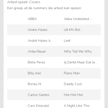
Artiest speelt:
Covers
Een greep uit de nummers die artiest kan spelen:
ABBA
Abba Undeleted -
Medley
Andre Hazes
Uit M'n Bol
André Hazes Jr.
Leef
Anita Meyer
Why Tell Me Why
Belle Perez
Jij Denkt Maar Dat Je
Alles Mag Van Mij -
Billy Joel
Piano Man
Hazes Is De Basis
Boney M.
Daddy Cool
Carlos Santos
Hot-Hot-Hot
Caro Emerald
A Night Like This