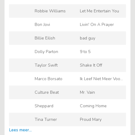
Rotterdam Ahoy
Robbie Williams
Let Me Entertain You
Bon Jovi
Livin' On A Prayer
Billie Eilish
bad guy
Dolly Parton
9 to 5
Taylor Swift
Shake It Off
Marco Borsato
Ik Leef Niet Meer Voor
Jou
Culture Beat
Mr. Vain
Sheppard
Coming Home
Tina Turner
Proud Mary