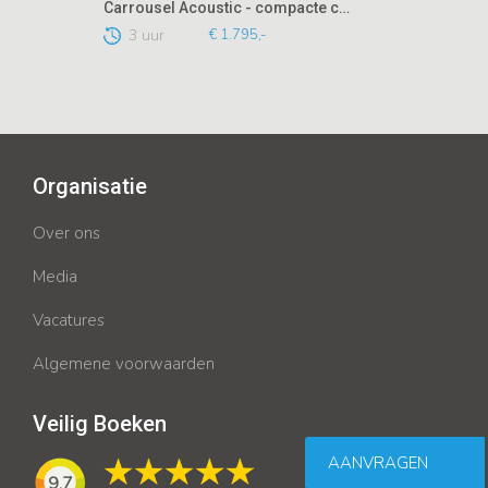
Carrousel Acoustic - compacte coverband
3 uur
€ 1.795,-
Organisatie
Over ons
Media
Vacatures
Algemene voorwaarden
Veilig Boeken
AANVRAGEN
9.7