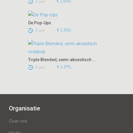
3 uur
€ 1.500,-
De Pop-Ups
3 uur
€ 1.250,-
Triple Blended, semi-akoestisch rock/pop
3 uur
€ 1.375,-
Organisatie
Over ons
Media