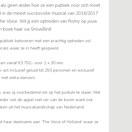
ls geen ander hoe ze een publiek voor zich moet
l in de meest succesvolle musical van 2016/2017
j The Voice. Wil jij een optreden van Romy op jouw
n boek haar via ShowBird!
publiek betoveren met een prachtig optreden vol
sicals waar ze in heeft gespeeld.
en vanaf €3.750,- voor 1 x 30 min.
-act inclusief geluid tot 250 personen en exclusief
met extra dansers.
 was zij voorbestemd om op het podium te staan. Met
oeder viel de appel niet ver van de boom want ook
nken uit het musicallandschap van Nederland.
 haar deelname aan ‘The Voice of Holland’ waar ze