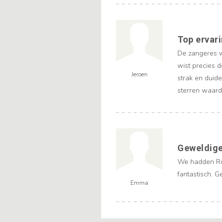
Top ervar
De zangeres w
wist precies d
Jeroen
strak en duid
sterren waard
Geweldig
We hadden Ro
fantastisch. 
Emma