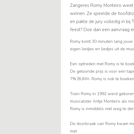
Zangeres Romy Monteiro weet a
winnen. Ze speelde de hoofdro
en pakte de jury volledig in bi
feest? Doe dan een aanvraag e
Romy komt 30 minuten lang jouw 
eigen liedjes en liedjes uit de mu
Een optreden met Romy is te boek
De getoonde prijs is voor een tape
7% BUMA. Romy is ook te boeken 
Toen Romy in 1992 werd geboren,
musicalster Antje Monteiro als m
Romy is inmiddels niet weg te de
De doorbraak van Romy kwam met
met