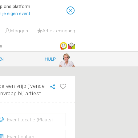
op ons platform
 je eigen event
Inloggen
Artiesteningang
ie
9.7
HULP
EN
e een vrijblijvende
nvraag bij artiest