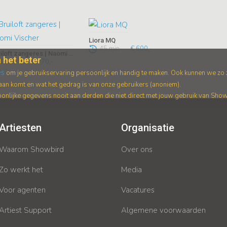
Liora MQ
45 min
€ 600,-
Bruiloft zangeres | Naomi Vischer
 het beter
2 uur
€ 770,-
es
om je gebruikservaring persoonlijk en handig te maken. Ook kunnen we zo
an komt en wat het gedrag is van onze gebruikers (anoniem).
nlijke gegevens nooit aan derden die niet direct met jouw gebruik van Sho
Artiesten
Organisatie
Waarom Showbird
Over ons
Zo werkt het
Media
Voor agenten
Vacatures
Artiest Support
Algemene voorwaarden