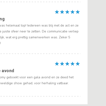
ing
as helemaal top! Iedereen was blij met de act en ze
e juiste sfeer neer te zetten. De communicatie verliep
elijk, wat erg prettig samenwerken was. Zeker 5
!
e avond
my geboekt voor een gala avond en ze deed het
Geweldige show gehad, voor herhaling vatbaar.