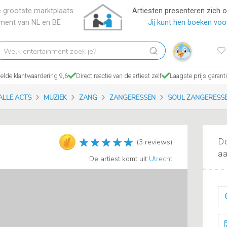
 grootste marktplaats
Artiesten presenteren zich 
nment van NL en BE
Jij kunt hen boeken voor
elk
tertainment
ek
lde klantwaardering 9,6
Direct reactie van de artiest zelf
Laagste prijs garant
?
ALLE ACTS
MUZIEK
ZANG
ZANGERESSEN
SOUL ZANGERESS
Do
(3 reviews)
aa
De artiest komt uit
Utrecht