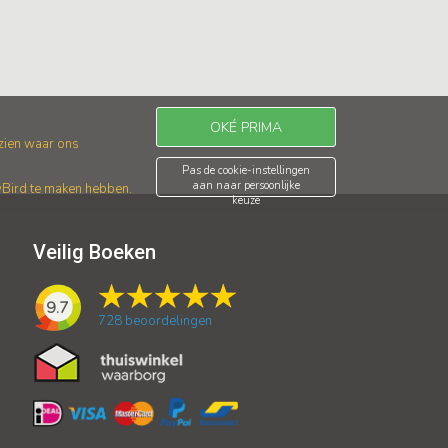
OKÉ PRIMA
 zien waar ons
Pas de cookie-instellingen
aan naar persoonlijke
wBird te maken hebben.
keuze
Veilig Boeken
9.7
728
beoordelingen