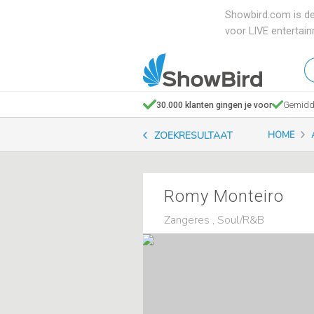
Showbird.com is de
voor LIVE entertai
W
en
zo
30.000 klanten gingen je voor
Gemidde
je
ZOEKRESULTAAT
HOME
Romy Monteiro
Zangeres , Soul/R&B