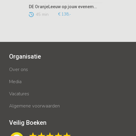
DE OranjeLeeuw op jouw evenement!
45 min
€ 138,-
Organisatie
Over ons
Media
Vacatures
Algemene voorwaarden
Veilig Boeken