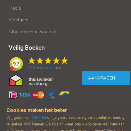
Media
Vacatures
Algemene voorwaarden
Veilig Boeken
9.7
728
beoordelingen
AANVRAGEN
Cookies maken het beter
cookies
Wij gebruiken
om je gebruikservaring persoonlijk en handig
Volg ons op Facebook
te maken. Ook kunnen we zo zien waar ons
websiteverkeer vandaan
Volg ons op Instagram
komt en wat het gedrag is van onze gebruikers (anoniem).
We geven