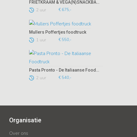
FRIETKRAAM & VEGA(N)SNACKBAR op locatie!
2 uur
€ 675,-
Mullers Poffertjes foodtruck
1 uur
€ 550,-
Pasta Pronto - De Italiaanse Foodtruck
2 uur
€ 540,-
Organisatie
Over ons