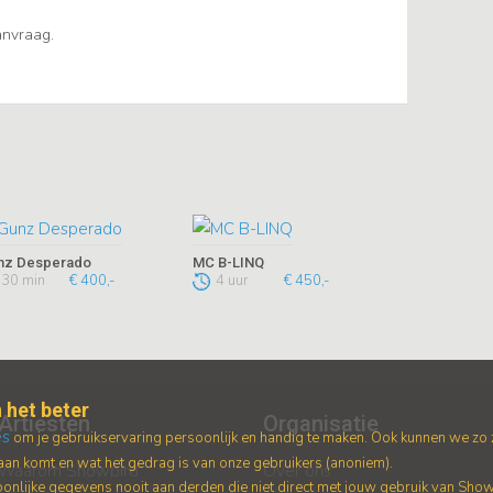
aanvraag.
nz Desperado
MC B-LINQ
30 min
€ 400,-
4 uur
€ 450,-
 het beter
Artiesten
Organisatie
es
om je gebruikservaring persoonlijk en handig te maken. Ook kunnen we zo
an komt en wat het gedrag is van onze gebruikers (anoniem).
Waarom Showbird
Over ons
nlijke gegevens nooit aan derden die niet direct met jouw gebruik van Sho