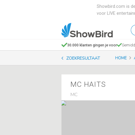
Showbird.com is de
voor LIVE entertai
W
en
zo
30.000 klanten gingen je voor
Gemidde
je
ZOEKRESULTAAT
HOME
MC HAITS
MC