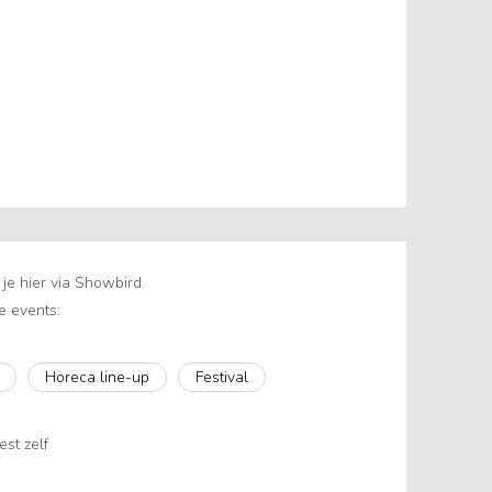
e hier via Showbird.
e events:
Horeca line-up
Festival
est zelf