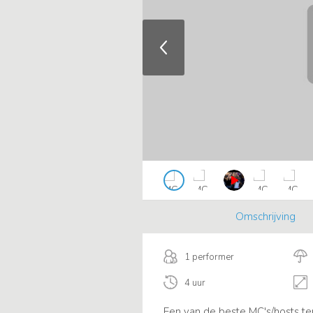
Omschrijving
1 performer
4 uur
Een van de beste MC's/hosts ter