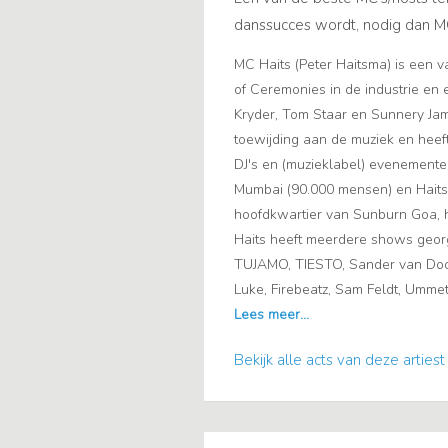
danssucces wordt, nodig dan MC
MC Haits (Peter Haitsma) is een 
of Ceremonies in de industrie en
Kryder, Tom Staar en Sunnery Jam
toewijding aan de muziek en heef
DJ's en (muzieklabel) evenementen
Mumbai (90.000 mensen) en Haits za
hoofdkwartier van Sunburn Goa, he
Haits heeft meerdere shows geor
TUJAMO, TIESTO, Sander van Door
Luke, Firebeatz, Sam Feldt, Umme
Bekijk alle acts van deze artiest