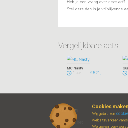
Heb je een vraag over deze act?
Stel deze dan in je vrijblijvende 
Vergelijkbare acts
MC Nasty
Gu
1 uur
€ 521,-
Cookies maken
Klanten
cooki
Wij gebruiken
websiteverkeer vanda
Zo werkt het
We geven jouw persoo