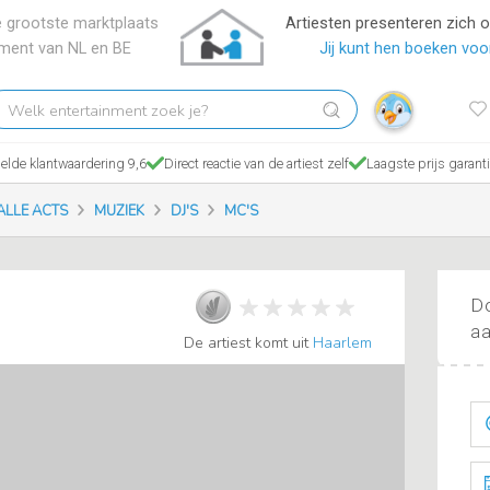
 grootste marktplaats
Artiesten presenteren zich 
nment van NL en BE
Jij kunt hen boeken voor
elk
tertainment
ek
lde klantwaardering 9,6
Direct reactie van de artiest zelf
Laagste prijs garant
?
ALLE ACTS
MUZIEK
DJ'S
MC'S
Do
aa
De artiest komt uit
Haarlem