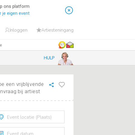
op ons platform
 je eigen event
Inloggen
Artiesteningang
ie
9.7
HULP
e een vrijblijvende
nvraag bij artiest