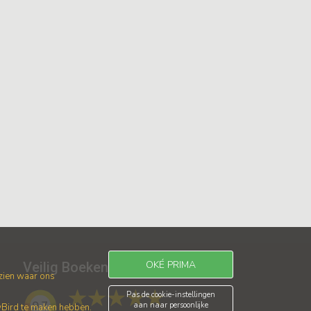
OKÉ PRIMA
Veilig Boeken
 zien waar ons
Pas de cookie-instellingen
9.7
aan naar persoonlijke
wBird te maken hebben.