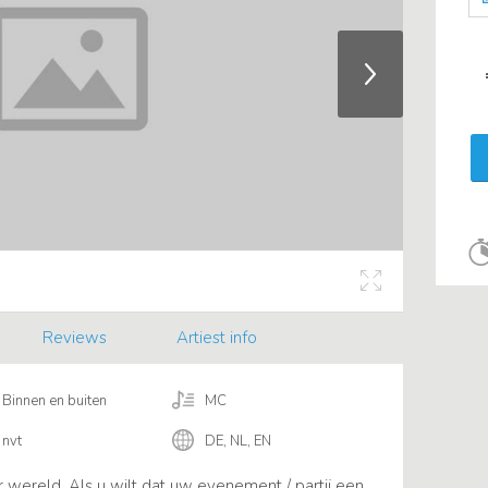
Reviews
Artiest info
Binnen en buiten
MC
nvt
DE, NL, EN
 wereld. Als u wilt dat uw evenement / partij een