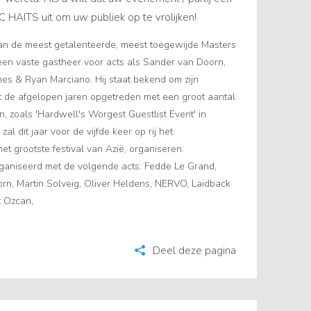
 HAITS uit om uw publiek op te vrolijken!
van de meest getalenteerde, meest toegewijde Masters
 een vaste gastheer voor acts als Sander van Doorn,
es & Ryan Marciano. Hij staat bekend om zijn
t de afgelopen jaren opgetreden met een groot aantal
, zoals 'Hardwell's Worgest Guestlist Event' in
l dit jaar voor de vijfde keer op rij het
t grootste festival van Azië, organiseren.
ganiseerd met de volgende acts: Fedde Le Grand,
n, Martin Solveig, Oliver Heldens, NERVO, Laidback
t Ozcan,
Deel deze pagina