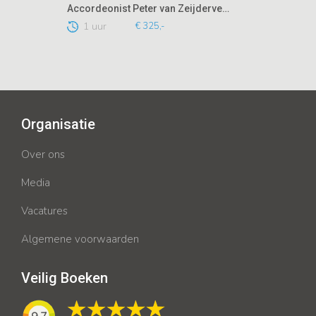
Accordeonist Peter van Zeijderveld
1 uur
€ 325,-
Organisatie
Over ons
Media
Vacatures
Algemene voorwaarden
Veilig Boeken