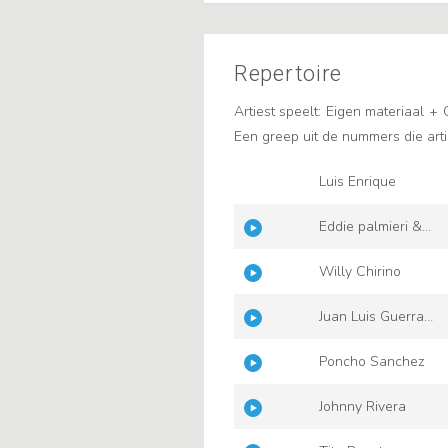
Repertoire
Artiest speelt:
Eigen materiaal
+
Een greep uit de nummers die arti
Luis Enrique
Eddie palmieri &
Friends Feat. Lalo
Willy Chirino
Rodriguez
Juan Luis Guerra
4.40
Poncho Sanchez
Johnny Rivera