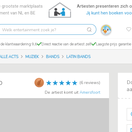
 grootste marktplaats
Artiesten presenteren zich 
nment van NL en BE
Jij kunt hen boeken voor
elk
tertainment
ek
de klantwaardering 9,6
Direct reactie van de artiest zelf
Laagste prijs garantie
?
ALLE ACTS
MUZIEK
BANDS
LATIN BANDS
o
Do
(6 reviews)
aa
De artiest komt uit
Amersfoort