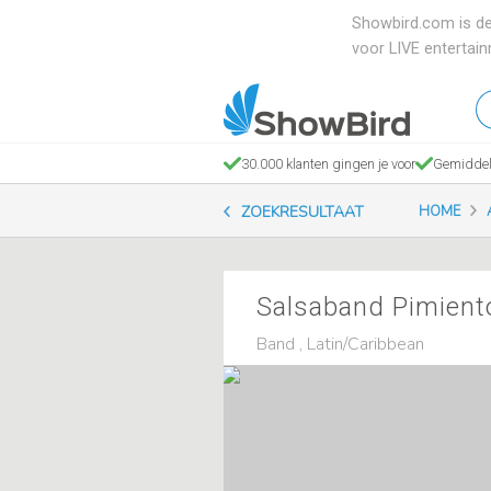
Showbird.com is de
voor LIVE entertai
W
en
zo
30.000 klanten gingen je voor
Gemiddel
je
ZOEKRESULTAAT
HOME
Salsaband Pimient
Band , Latin/Caribbean