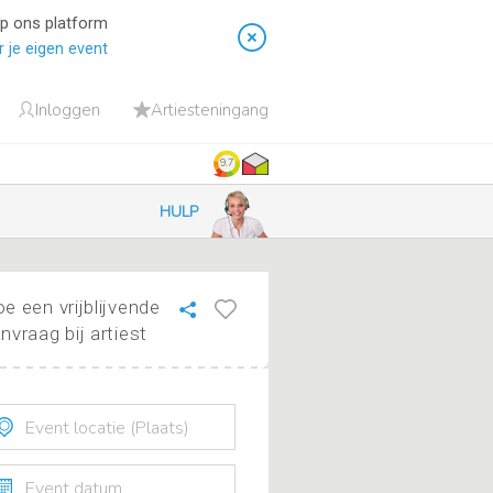
op ons platform
 je eigen event
Inloggen
Artiesteningang
9.7
HULP
e een vrijblijvende
nvraag bij artiest