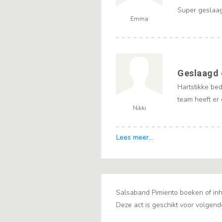
Super geslaa
Emma
Geslaagd 
Hartstikke be
team heeft er
Nikki
Salsaband Pimiento boeken of inh
Deze act is geschikt voor volgend