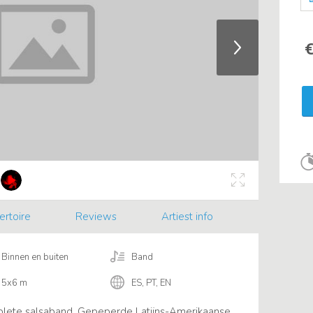
€
ertoire
Reviews
Artiest info
Binnen en buiten
Band
5x6 m
ES, PT, EN
lete salsaband. Gepeperde Latijns-Amerikaanse