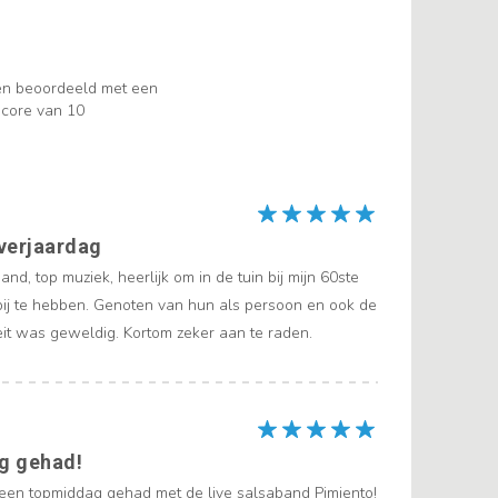
en beoordeeld met een
core van 10
verjaardag
and, top muziek, heerlijk om in de tuin bij mijn 60ste
bij te hebben. Genoten van hun als persoon en ook de
eit was geweldig. Kortom zeker aan te raden.
g gehad!
een topmiddag gehad met de live salsaband Pimiento!