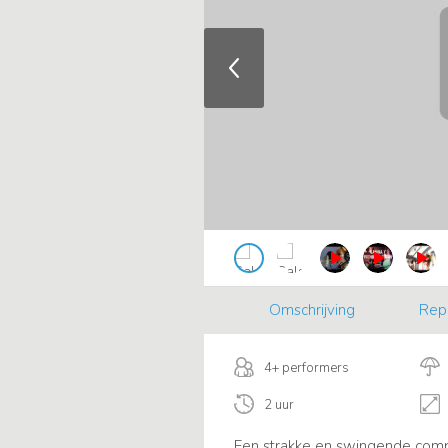
Omschrijving
Rep
4+ performers
2 uur
Een strakke en swingende comp