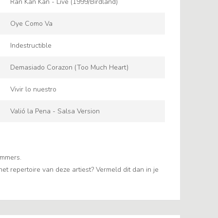
Ran Kan Kan - Live (1999/Birdland)
Oye Como Va
Indestructible
Demasiado Corazon (Too Much Heart)
Vivir lo nuestro
Valió la Pena - Salsa Version
ummers.
t repertoire van deze artiest? Vermeld dit dan in je