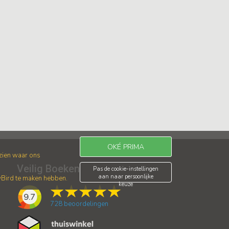
OKÉ PRIMA
 zien waar ons
Veilig Boeken
Pas de cookie-instellingen
aan naar persoonlijke
wBird te maken hebben.
keuze
9.7
728
beoordelingen