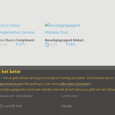
Coco Choco Complimenten Service
Beveiligingsagent Mobiele Snor
4 uur
€ 975,-
4 uur
€ 660,-
 het beter
es
om je gebruikservaring persoonlijk en handig te maken. Ook kunnen we zo
an komt en wat het gedrag is van onze gebruikers (anoniem).
Artiesten
Organisatie
nlijke gegevens nooit aan derden die niet direct met jouw gebruik van Sho
Waarom Showbird
Over ons
Zo werkt het
Media