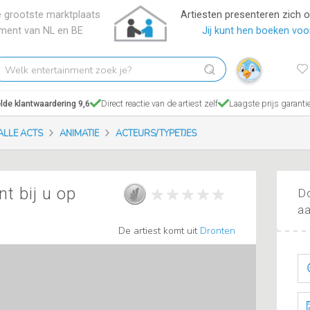
 grootste marktplaats
Artiesten presenteren zich 
nment van NL en BE
Jij kunt hen boeken voor
elk
tertainment
ek
de klantwaardering 9,6
Direct reactie van de artiest zelf
Laagste prijs garanti
?
ALLE ACTS
ANIMATIE
ACTEURS/TYPETJES
t bij u op
Do
aa
De artiest komt uit
Dronten