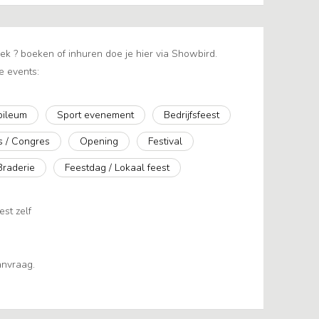
ek ? boeken of inhuren doe je hier via Showbird.
e events:
ubileum
Sport evenement
Bedrijfsfeest
s / Congres
Opening
Festival
Braderie
Feestdag / Lokaal feest
est zelf
aanvraag.