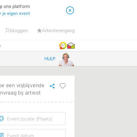
op ons platform
 je eigen event
Inloggen
Artiesteningang
e
9.7
HULP
e een vrijblijvende
nvraag bij artiest