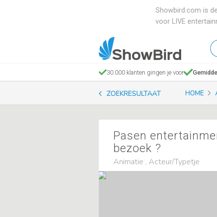
Showbird.com is de
voor LIVE entertai
W
en
zo
30.000 klanten gingen je voor
Gemiddel
je
ZOEKRESULTAAT
HOME
Pasen entertainmen
bezoek ?
Animatie , Acteur/Typetje