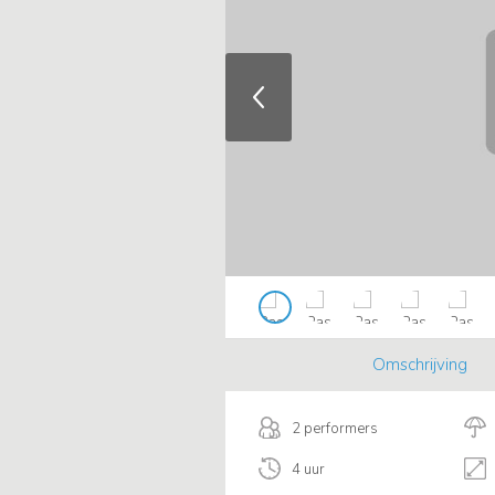
Omschrijving
2 performers
4 uur