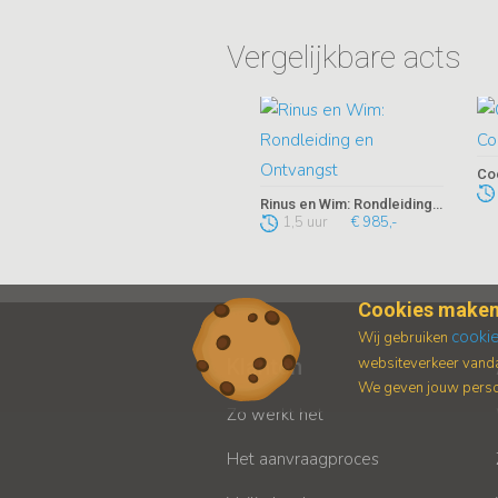
Vergelijkbare acts
Rinus en Wim: Rondleiding en Ontvangst
1,5 uur
€ 985,-
Cookies maken
cooki
Wij gebruiken
websiteverkeer vanda
Klanten
We geven jouw persoo
Zo werkt het
Het aanvraagproces