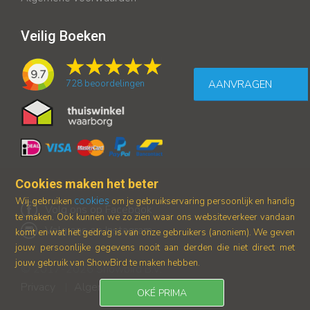
Veilig Boeken
9.7
AANVRAGEN
728
beoordelingen
Cookies maken het beter
cookies
Wij gebruiken
om je gebruikservaring persoonlijk en handig
Volg ons op Facebook
te maken. Ook kunnen we zo zien waar ons
websiteverkeer vandaan
Volg ons op Instagram
komt en wat het gedrag is van onze gebruikers (anoniem).
We geven
jouw persoonlijke gegevens nooit aan derden die niet direct met
jouw gebruik van ShowBird te maken hebben.
© 2017-2026 Showbird B.V.
Privacy
Algemene voorwaarden
|
OKÉ PRIMA