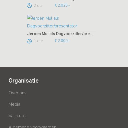
2 uur
€ 2.025,-
Jeroen Mul als Dagvoorzitter/presentator
1 uur
€ 2.000,-
Organisatie
Over ons
Media
Vacatures
Algemene voorwaarden