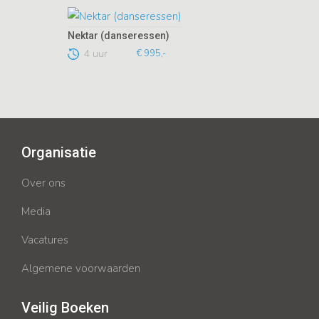
Nektar (danseressen)
4 uur
€ 995,-
Organisatie
Over ons
Media
Vacatures
Algemene voorwaarden
Veilig Boeken